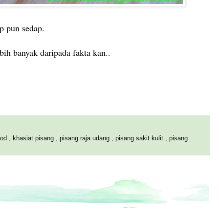
ap pun sedap.
ih banyak daripada fakta kan..
ood
,
khasiat pisang
,
pisang raja udang
,
pisang sakit kulit
,
pisang