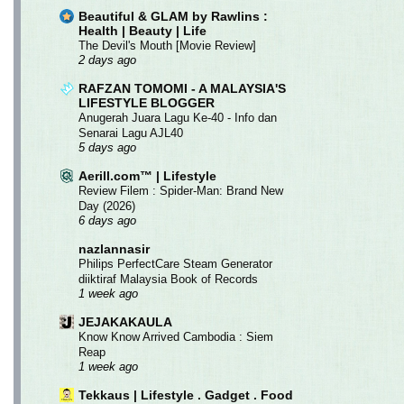
Beautiful & GLAM by Rawlins :
Health | Beauty | Life
The Devil's Mouth [Movie Review]
2 days ago
RAFZAN TOMOMI - A MALAYSIA'S
LIFESTYLE BLOGGER
Anugerah Juara Lagu Ke-40 - Info dan
Senarai Lagu AJL40
5 days ago
Aerill.com™ | Lifestyle
Review Filem : Spider-Man: Brand New
Day (2026)
6 days ago
nazlannasir
Philips PerfectCare Steam Generator
diiktiraf Malaysia Book of Records
1 week ago
JEJAKAKAULA
Know Know Arrived Cambodia : Siem
Reap
1 week ago
Tekkaus | Lifestyle . Gadget . Food