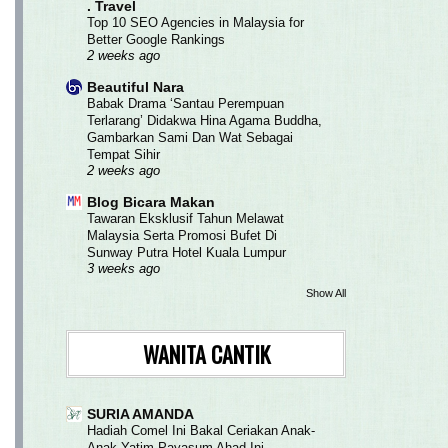
. Travel
Top 10 SEO Agencies in Malaysia for
Better Google Rankings
2 weeks ago
Beautiful Nara
Babak Drama ‘Santau Perempuan
Terlarang’ Didakwa Hina Agama Buddha,
Gambarkan Sami Dan Wat Sebagai
Tempat Sihir
2 weeks ago
Blog Bicara Makan
Tawaran Eksklusif Tahun Melawat
Malaysia Serta Promosi Bufet Di
Sunway Putra Hotel Kuala Lumpur
3 weeks ago
Show All
WANITA CANTIK
SURIA AMANDA
Hadiah Comel Ini Bakal Ceriakan Anak-
Anak Yatim Payasum Ahad Ini