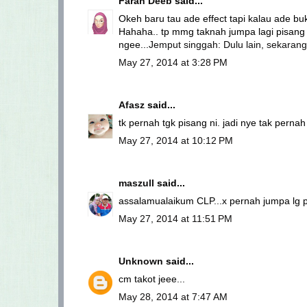
Farah Deeb
said...
Okeh baru tau ade effect tapi kalau ade bukt
Hahaha.. tp mmg taknah jumpa lagi pisang
ngee...
Jemput singgah: Dulu lain, sekarang 
May 27, 2014 at 3:28 PM
Afasz
said...
tk pernah tgk pisang ni. jadi nye tak perna
May 27, 2014 at 10:12 PM
maszull
said...
assalamualaikum CLP...x pernah jumpa lg pi
May 27, 2014 at 11:51 PM
Unknown
said...
cm takot jeee...
May 28, 2014 at 7:47 AM