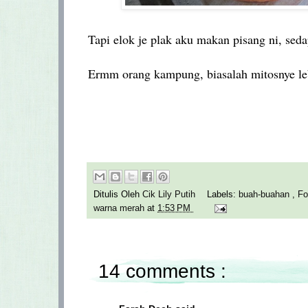
Tapi elok je plak aku makan pisang ni, sed
Ermm orang kampung, biasalah mitosnye leb
Ditulis Oleh
Cik Lily Putih
Labels:
buah-buahan
,
F
warna merah
at
1:53 PM
14 comments :