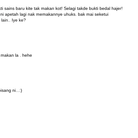
i sains baru kite tak makan kot! Selagi takde bukti bedal hajer!
 ni apetah lagi nak memakannye uhuks. bak mai seketui
lain.. Iye ke?
h makan la . hehe
sang ni...:)