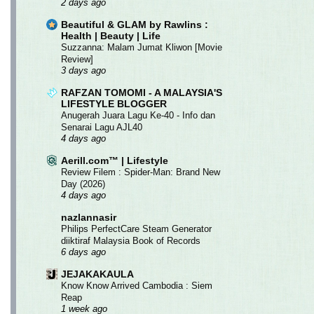
2 days ago
Beautiful & GLAM by Rawlins :
Health | Beauty | Life
Suzzanna: Malam Jumat Kliwon [Movie
Review]
3 days ago
RAFZAN TOMOMI - A MALAYSIA'S
LIFESTYLE BLOGGER
Anugerah Juara Lagu Ke-40 - Info dan
Senarai Lagu AJL40
4 days ago
Aerill.com™ | Lifestyle
Review Filem : Spider-Man: Brand New
Day (2026)
4 days ago
nazlannasir
Philips PerfectCare Steam Generator
diiktiraf Malaysia Book of Records
6 days ago
JEJAKAKAULA
Know Know Arrived Cambodia : Siem
Reap
1 week ago