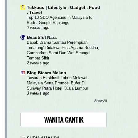
Tekkaus | Lifestyle . Gadget . Food
. Travel
Top 10 SEO Agencies in Malaysia for
Better Google Rankings
2 weeks ago
Beautiful Nara
Babak Drama ‘Santau Perempuan
Terlarang’ Didakwa Hina Agama Buddha,
Gambarkan Sami Dan Wat Sebagai
Tempat Sihir
2 weeks ago
Blog Bicara Makan
Tawaran Eksklusif Tahun Melawat
Malaysia Serta Promosi Bufet Di
Sunway Putra Hotel Kuala Lumpur
3 weeks ago
Show All
WANITA CANTIK
SURIA AMANDA