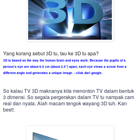
Yang korang sebut 3D tu, tau ke 3D tu apa?
3D is based on the way the human brain and eyes work. Because the pupils of a
person’s eye are about 6.5 cm (about 2.5”) apart, each eye views a scene from a
different angle and generates a unique image. - cilok dari google.
So kalau TV 3D maknanya kita menonton TV dalam bentuk
3 dimensi. So segala pergerakan dalam TV tu nampak cam
real dan nyata. Alah macam tengok wayang 3D tuh. Kan
best!.