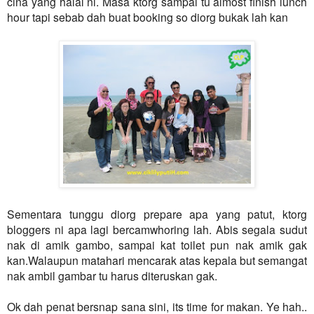
cina yang halal ni. Masa ktorg sampai tu almost finish lunch
hour tapi sebab dah buat booking so diorg bukak lah kan
Sementara tunggu diorg prepare apa yang patut, ktorg
bloggers ni apa lagi bercamwhoring lah. Abis segala sudut
nak di amik gambo, sampai kat toilet pun nak amik gak
kan.
Walaupun matahari mencarak atas kepala but semangat
nak ambil gambar tu harus diteruskan gak.
Ok dah penat bersnap sana sini, its time for makan. Ye hah..