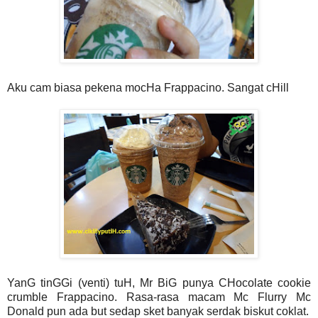
Aku cam biasa pekena mocHa Frappacino. Sangat cHill
YanG tinGGi (venti) tuH, Mr BiG punya CHocolate cookie
crumble Frappacino. Rasa-rasa macam Mc Flurry Mc
Donald pun ada but sedap sket banyak serdak biskut coklat.