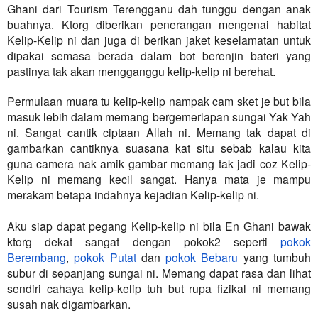
Ghani dari Tourism Terengganu dah tunggu dengan anak
buahnya. Ktorg diberikan penerangan mengenai habitat
Kelip-Kelip ni dan juga di berikan jaket keselamatan untuk
dipakai semasa berada dalam bot berenjin bateri yang
pastinya tak akan mengganggu kelip-kelip ni berehat.
Permulaan muara tu kelip-kelip nampak cam sket je but bila
masuk lebih dalam memang bergemerlapan sungai Yak Yah
ni. Sangat cantik ciptaan Allah ni. Memang tak dapat di
gambarkan cantiknya suasana kat situ sebab kalau kita
guna camera nak amik gambar memang tak jadi coz Kelip-
Kelip ni memang kecil sangat. Hanya mata je mampu
merakam betapa indahnya kejadian Kelip-kelip ni.
Aku siap dapat pegang Kelip-kelip ni bila En Ghani bawak
ktorg dekat sangat dengan pokok2
seperti
pokok
Berembang
,
pokok Putat
dan
pokok Bebaru
yang tumbuh
subur di sepanjang sungai ni. Memang dapat rasa dan lihat
sendiri cahaya kelip-kelip tuh but rupa fizikal ni memang
susah nak digambarkan.