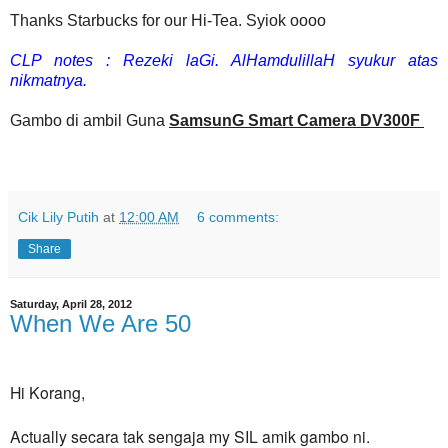
Thanks Starbucks for our Hi-Tea. Syiok oooo
CLP notes : Rezeki laGi. AlHamdulillaH syukur atas
nikmatnya.
Gambo di ambil Guna
SamsunG Smart Camera DV300F
Cik Lily Putih
at
12:00 AM
6 comments:
Share
Saturday, April 28, 2012
When We Are 50
Hi Korang,
Actually secara tak sengaja my SIL amik gambo ni.