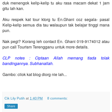
duk menengok kelip-kelip tu aku rasa macam dekat 1 jam
gitu lah kan.
Aku respek kat tour ktorg tu En.Ghani coz segala- pasal
Kelip-kelip semua dia tau walaupun tak belajar tinggi mana
pun.
Nak pegi? Korang leh contact En. Ghani 019-9174012 atau
pun call Tourism Terengganu untuk more details.
CLP notes : Ciptaan Allah memang tiada tolak
bandingannya. Subhanallah.
Gambo: cilok kat blog diorg nie lah...
Cik Lily Putih
at
1:40 PM
8 comments:
Share