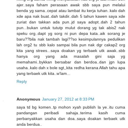
ajer..saya faham perasaan awak sbb saya pun melalui
benda yg sama..cepat atau lambat itu kerja tuhan..kalo dah
xde apa nak buat..dah takdir..dah 5 tahun kawen saya xde
zuriat dan takkan ada pun..jd saya adopt..dah 2 tahun
pun...bukan untuk tututp mulut dorang yg tak abis2 nak
speku org..dapt yg sorg ni pun depa kata..aik sorang je
baru??bila nak tambah lagi??so kesimpulannya pedulikan
lah org2 tu sbb kalo sampai bila pun nak dgr cakap2 org
kita yang strees...saya doakan yg terbaek utk awak..sbb
hanya org yang ada masalah gini saja yg
memahami..bykkan bersabar dan berdoa..dan jgn lupa
usaha..kalo dah x bole sgt,,kita redha kerana Allah tahu apa
yang terbaek utk kita..w'lam...
Reply
Anonymous
January 27, 2012 at 8:33 PM
saya td bg komen..tp mohon xyah publish la ye..itu cuma
pandangan peribadi sahaja..terima kasih cuma
perbanyakkan usaha dan doa..saya doakan terbaek utk
anda berdua..