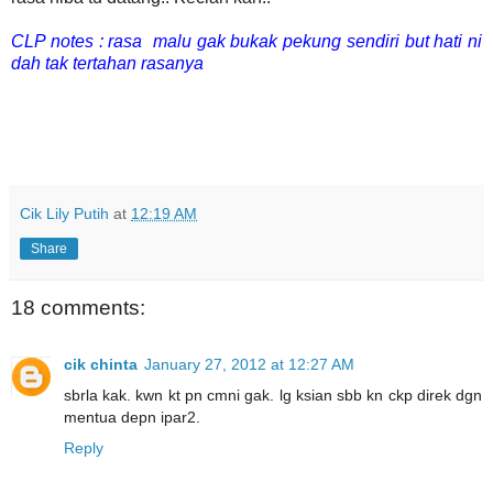
CLP notes : rasa malu gak bukak pekung sendiri but hati ni
dah tak tertahan rasanya
Cik Lily Putih
at
12:19 AM
Share
18 comments:
cik chinta
January 27, 2012 at 12:27 AM
sbrla kak. kwn kt pn cmni gak. lg ksian sbb kn ckp direk dgn
mentua depn ipar2.
Reply