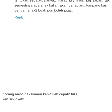
tentukan segala-galanya.. Harap Lily n Mr. Big sabar.. tak
semestinya ada anak kalian akan bahagian.. tumpang kasih
dengan anak2 buah pun boleh juga..
Reply
Korang mesti nak komen kan? Hah cepat2 tulis
kan sini okeh!