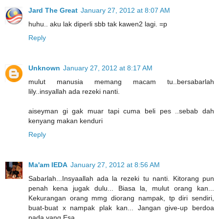
Jard The Great
January 27, 2012 at 8:07 AM
huhu.. aku lak diperli sbb tak kawen2 lagi. =p
Reply
Unknown
January 27, 2012 at 8:17 AM
mulut manusia memang macam tu..bersabarlah
lily..insyallah ada rezeki nanti.
aiseyman gi gak muar tapi cuma beli pes ..sebab dah
kenyang makan kenduri
Reply
Ma'am IEDA
January 27, 2012 at 8:56 AM
Sabarlah...Insyaallah ada la rezeki tu nanti. Kitorang pun
penah kena jugak dulu... Biasa la, mulut orang kan...
Kekurangan orang mmg diorang nampak, tp diri sendiri,
buat-buat x nampak plak kan... Jangan give-up berdoa
pada yang Esa...