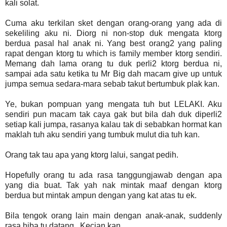
kali solat.
Cuma aku terkilan sket dengan orang-orang yang ada di
sekeliling aku ni. Diorg ni non-stop duk mengata ktorg
berdua pasal hal anak ni. Yang best orang2 yang paling
rapat dengan ktorg tu which is family member ktorg sendiri.
Memang dah lama orang tu duk perli2 ktorg berdua ni,
sampai ada satu ketika tu Mr Big dah macam give up untuk
jumpa semua sedara-mara sebab takut bertumbuk plak kan.
Ye, bukan pompuan yang mengata tuh but LELAKI. Aku
sendiri pun macam tak caya gak but bila dah duk diperli2
setiap kali jumpa, rasanya kalau tak di sebabkan hormat kan
maklah tuh aku sendiri yang tumbuk mulut dia tuh kan.
Orang tak tau apa yang ktorg lalui, sangat pedih.
Hopefully orang tu ada rasa tanggungjawab dengan apa
yang dia buat. Tak yah nak mintak maaf dengan ktorg
berdua but mintak ampun dengan yang kat atas tu ek.
Bila tengok orang lain main dengan anak-anak, suddenly
rasa hiba tu datang.. Kecian kan..