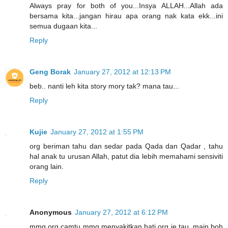
Always pray for both of you...Insya ALLAH...Allah ada
bersama kita...jangan hirau apa orang nak kata ekk...ini
semua dugaan kita...
Reply
Geng Borak
January 27, 2012 at 12:13 PM
beb.. nanti leh kita story mory tak? mana tau...
Reply
Kujie
January 27, 2012 at 1:55 PM
org beriman tahu dan sedar pada Qada dan Qadar , tahu
hal anak tu urusan Allah, patut dia lebih memahami sensiviti
orang lain.
Reply
Anonymous
January 27, 2012 at 6:12 PM
mmg org camtu mmg menyakitkan hati org je tau..main boh