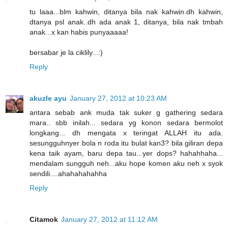
tu laaa...blm kahwin, ditanya bila nak kahwin.dh kahwin,
dtanya psl anak..dh ada anak 1, ditanya, bila nak tmbah
anak...x kan habis punyaaaaa!
bersabar je la ciklily...:)
Reply
akuzle ayu
January 27, 2012 at 10:23 AM
antara sebab ank muda tak suker g gathering sedara
mara.. sbb inilah... sedara yg konon sedara bermolot
longkang... dh mengata x teringat ALLAH itu ada.
sesungguhnyer bola n roda itu bulat kan3? bila giliran depa
kena taik ayam, baru depa tau...yer dops? hahahhaha...
mendalam sungguh neh...aku hope komen aku neh x syok
sendili....ahahahahahha
Reply
Citamok
January 27, 2012 at 11:12 AM