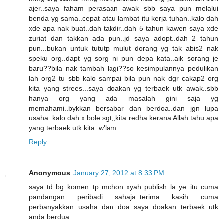
ajer..saya faham perasaan awak sbb saya pun melalui
benda yg sama..cepat atau lambat itu kerja tuhan..kalo dah
xde apa nak buat..dah takdir..dah 5 tahun kawen saya xde
zuriat dan takkan ada pun..jd saya adopt..dah 2 tahun
pun...bukan untuk tututp mulut dorang yg tak abis2 nak
speku org..dapt yg sorg ni pun depa kata..aik sorang je
baru??bila nak tambah lagi??so kesimpulannya pedulikan
lah org2 tu sbb kalo sampai bila pun nak dgr cakap2 org
kita yang strees...saya doakan yg terbaek utk awak..sbb
hanya org yang ada masalah gini saja yg
memahami..bykkan bersabar dan berdoa..dan jgn lupa
usaha..kalo dah x bole sgt,,kita redha kerana Allah tahu apa
yang terbaek utk kita..w'lam...
Reply
Anonymous
January 27, 2012 at 8:33 PM
saya td bg komen..tp mohon xyah publish la ye..itu cuma
pandangan peribadi sahaja..terima kasih cuma
perbanyakkan usaha dan doa..saya doakan terbaek utk
anda berdua..