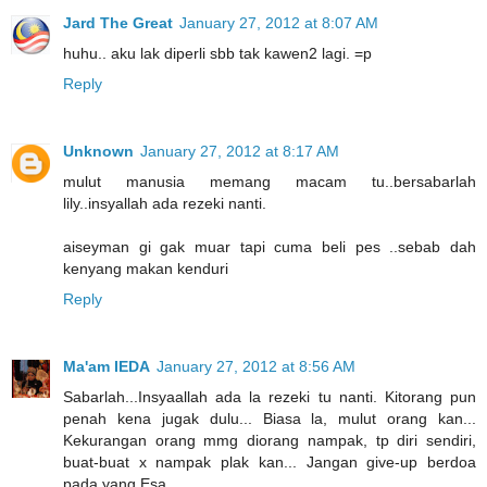
Jard The Great
January 27, 2012 at 8:07 AM
huhu.. aku lak diperli sbb tak kawen2 lagi. =p
Reply
Unknown
January 27, 2012 at 8:17 AM
mulut manusia memang macam tu..bersabarlah
lily..insyallah ada rezeki nanti.
aiseyman gi gak muar tapi cuma beli pes ..sebab dah
kenyang makan kenduri
Reply
Ma'am IEDA
January 27, 2012 at 8:56 AM
Sabarlah...Insyaallah ada la rezeki tu nanti. Kitorang pun
penah kena jugak dulu... Biasa la, mulut orang kan...
Kekurangan orang mmg diorang nampak, tp diri sendiri,
buat-buat x nampak plak kan... Jangan give-up berdoa
pada yang Esa...