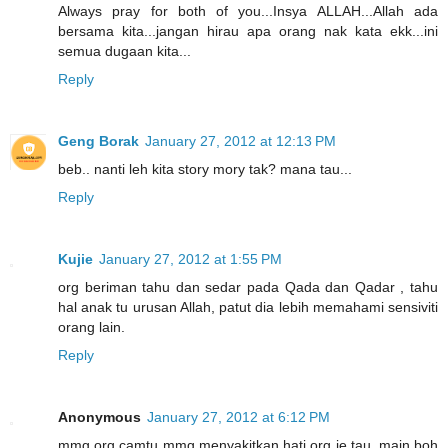
Always pray for both of you...Insya ALLAH...Allah ada
bersama kita...jangan hirau apa orang nak kata ekk...ini
semua dugaan kita...
Reply
Geng Borak
January 27, 2012 at 12:13 PM
beb.. nanti leh kita story mory tak? mana tau...
Reply
Kujie
January 27, 2012 at 1:55 PM
org beriman tahu dan sedar pada Qada dan Qadar , tahu
hal anak tu urusan Allah, patut dia lebih memahami sensiviti
orang lain.
Reply
Anonymous
January 27, 2012 at 6:12 PM
mmg org camtu mmg menyakitkan hati org je tau..main boh