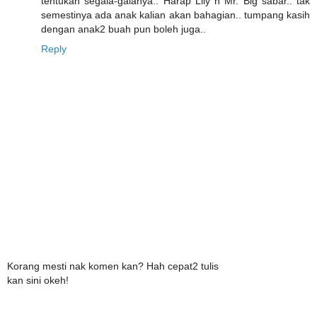
tentukan segala-galanya.. Harap Lily n Mr. Big sabar.. tak
semestinya ada anak kalian akan bahagian.. tumpang kasih
dengan anak2 buah pun boleh juga..
Reply
Korang mesti nak komen kan? Hah cepat2 tulis
kan sini okeh!