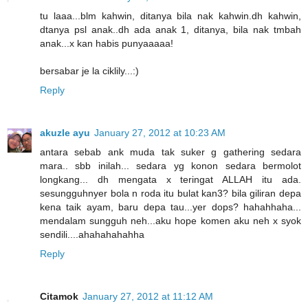
tu laaa...blm kahwin, ditanya bila nak kahwin.dh kahwin,
dtanya psl anak..dh ada anak 1, ditanya, bila nak tmbah
anak...x kan habis punyaaaaa!
bersabar je la ciklily...:)
Reply
akuzle ayu
January 27, 2012 at 10:23 AM
antara sebab ank muda tak suker g gathering sedara
mara.. sbb inilah... sedara yg konon sedara bermolot
longkang... dh mengata x teringat ALLAH itu ada.
sesungguhnyer bola n roda itu bulat kan3? bila giliran depa
kena taik ayam, baru depa tau...yer dops? hahahhaha...
mendalam sungguh neh...aku hope komen aku neh x syok
sendili....ahahahahahha
Reply
Citamok
January 27, 2012 at 11:12 AM