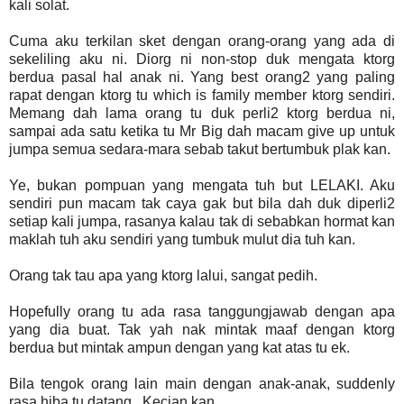
kali solat.
Cuma aku terkilan sket dengan orang-orang yang ada di
sekeliling aku ni. Diorg ni non-stop duk mengata ktorg
berdua pasal hal anak ni. Yang best orang2 yang paling
rapat dengan ktorg tu which is family member ktorg sendiri.
Memang dah lama orang tu duk perli2 ktorg berdua ni,
sampai ada satu ketika tu Mr Big dah macam give up untuk
jumpa semua sedara-mara sebab takut bertumbuk plak kan.
Ye, bukan pompuan yang mengata tuh but LELAKI. Aku
sendiri pun macam tak caya gak but bila dah duk diperli2
setiap kali jumpa, rasanya kalau tak di sebabkan hormat kan
maklah tuh aku sendiri yang tumbuk mulut dia tuh kan.
Orang tak tau apa yang ktorg lalui, sangat pedih.
Hopefully orang tu ada rasa tanggungjawab dengan apa
yang dia buat. Tak yah nak mintak maaf dengan ktorg
berdua but mintak ampun dengan yang kat atas tu ek.
Bila tengok orang lain main dengan anak-anak, suddenly
rasa hiba tu datang.. Kecian kan..