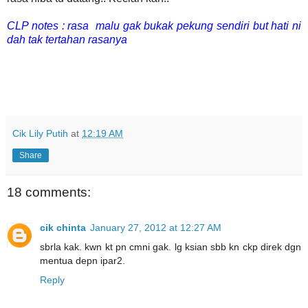
CLP notes : rasa malu gak bukak pekung sendiri but hati ni
dah tak tertahan rasanya
Cik Lily Putih
at
12:19 AM
Share
18 comments:
cik chinta
January 27, 2012 at 12:27 AM
sbrla kak. kwn kt pn cmni gak. lg ksian sbb kn ckp direk dgn
mentua depn ipar2.
Reply