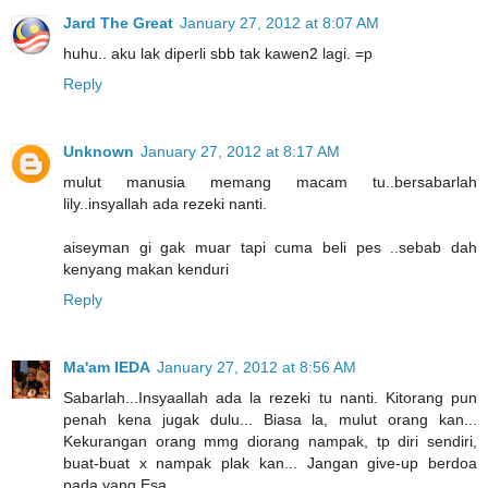
Jard The Great
January 27, 2012 at 8:07 AM
huhu.. aku lak diperli sbb tak kawen2 lagi. =p
Reply
Unknown
January 27, 2012 at 8:17 AM
mulut manusia memang macam tu..bersabarlah
lily..insyallah ada rezeki nanti.
aiseyman gi gak muar tapi cuma beli pes ..sebab dah
kenyang makan kenduri
Reply
Ma'am IEDA
January 27, 2012 at 8:56 AM
Sabarlah...Insyaallah ada la rezeki tu nanti. Kitorang pun
penah kena jugak dulu... Biasa la, mulut orang kan...
Kekurangan orang mmg diorang nampak, tp diri sendiri,
buat-buat x nampak plak kan... Jangan give-up berdoa
pada yang Esa...