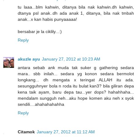
tu laaa...blm kahwin, ditanya bila nak kahwin.dh kahwin,
dtanya psl anak..dh ada anak 1, ditanya, bila nak tmbah
anak...x kan habis punyaaaaa!
bersabar je la ciklily...:)
Reply
akuzle ayu
January 27, 2012 at 10:23 AM
antara sebab ank muda tak suker g gathering sedara
mara.. sbb inilah... sedara yg konon sedara bermolot
longkang... dh mengata x teringat ALLAH itu ada.
sesungguhnyer bola n roda itu bulat kan3? bila giliran depa
kena taik ayam, baru depa tau...yer dops? hahahhaha...
mendalam sungguh neh...aku hope komen aku neh x syok
sendili....ahahahahahha
Reply
Citamok
January 27, 2012 at 11:12 AM