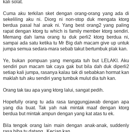
kali solat.
Cuma aku terkilan sket dengan orang-orang yang ada di
sekeliling aku ni. Diorg ni non-stop duk mengata ktorg
berdua pasal hal anak ni. Yang best orang2 yang paling
rapat dengan ktorg tu which is family member ktorg sendiri.
Memang dah lama orang tu duk perli2 ktorg berdua ni,
sampai ada satu ketika tu Mr Big dah macam give up untuk
jumpa semua sedara-mara sebab takut bertumbuk plak kan.
Ye, bukan pompuan yang mengata tuh but LELAKI. Aku
sendiri pun macam tak caya gak but bila dah duk diperli2
setiap kali jumpa, rasanya kalau tak di sebabkan hormat kan
maklah tuh aku sendiri yang tumbuk mulut dia tuh kan.
Orang tak tau apa yang ktorg lalui, sangat pedih.
Hopefully orang tu ada rasa tanggungjawab dengan apa
yang dia buat. Tak yah nak mintak maaf dengan ktorg
berdua but mintak ampun dengan yang kat atas tu ek.
Bila tengok orang lain main dengan anak-anak, suddenly
rasa hiba tu datang.. Kecian kan..