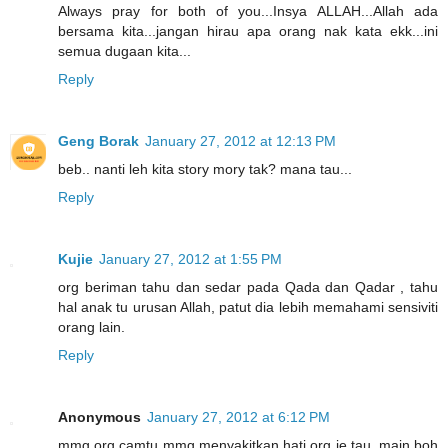
Always pray for both of you...Insya ALLAH...Allah ada
bersama kita...jangan hirau apa orang nak kata ekk...ini
semua dugaan kita...
Reply
Geng Borak
January 27, 2012 at 12:13 PM
beb.. nanti leh kita story mory tak? mana tau...
Reply
Kujie
January 27, 2012 at 1:55 PM
org beriman tahu dan sedar pada Qada dan Qadar , tahu
hal anak tu urusan Allah, patut dia lebih memahami sensiviti
orang lain.
Reply
Anonymous
January 27, 2012 at 6:12 PM
mmg org camtu mmg menyakitkan hati org je tau..main boh