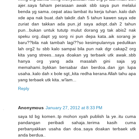
ajer..saya faham perasaan awak sbb saya pun melalui
benda yg sama..cepat atau lambat itu kerja tuhan..kalo dah
xde apa nak buat..dah takdir..dah 5 tahun kawen saya xde
zuriat dan takkan ada pun..jd saya adopt..dah 2 tahun
pun...bukan untuk tututp mulut dorang yg tak abis2 nak
speku org..dapt yg sorg ni pun depa kata..aik sorang je
baru??bila nak tambah lagi??so kesimpulannya pedulikan
lah org2 tu sbb kalo sampai bila pun nak dgr cakap2 org
kita yang strees...saya doakan yg terbaek utk awak..sbb
hanya org yang ada masalah gini saja yg
memahami..bykkan bersabar dan berdoa..dan jgn lupa
usaha..kalo dah x bole sgt,,kita redha kerana Allah tahu apa
yang terbaek utk kita..w'lam...
Reply
Anonymous
January 27, 2012 at 8:33 PM
saya td bg komen..tp mohon xyah publish la ye..itu cuma
pandangan peribadi sahaja..terima kasih cuma
perbanyakkan usaha dan doa..saya doakan terbaek utk
anda berdua..