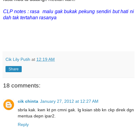
CLP notes : rasa malu gak bukak pekung sendiri but hati ni
dah tak tertahan rasanya
Cik Lily Putih
at
12:19 AM
Share
18 comments:
cik chinta
January 27, 2012 at 12:27 AM
sbrla kak. kwn kt pn cmni gak. lg ksian sbb kn ckp direk dgn
mentua depn ipar2.
Reply