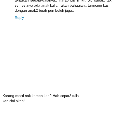
tentukan segala-galanya.. Harap Lily n Mr. Big sabar.. tak
semestinya ada anak kalian akan bahagian.. tumpang kasih
dengan anak2 buah pun boleh juga..
Reply
Korang mesti nak komen kan? Hah cepat2 tulis
kan sini okeh!