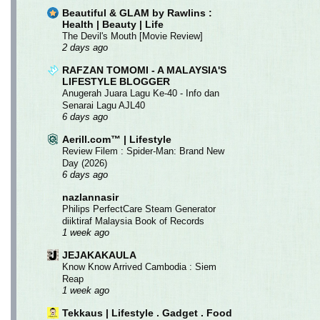
Beautiful & GLAM by Rawlins :
Health | Beauty | Life
The Devil's Mouth [Movie Review]
2 days ago
RAFZAN TOMOMI - A MALAYSIA'S
LIFESTYLE BLOGGER
Anugerah Juara Lagu Ke-40 - Info dan
Senarai Lagu AJL40
6 days ago
Aerill.com™ | Lifestyle
Review Filem : Spider-Man: Brand New
Day (2026)
6 days ago
nazlannasir
Philips PerfectCare Steam Generator
diiktiraf Malaysia Book of Records
1 week ago
JEJAKAKAULA
Know Know Arrived Cambodia : Siem
Reap
1 week ago
Tekkaus | Lifestyle . Gadget . Food