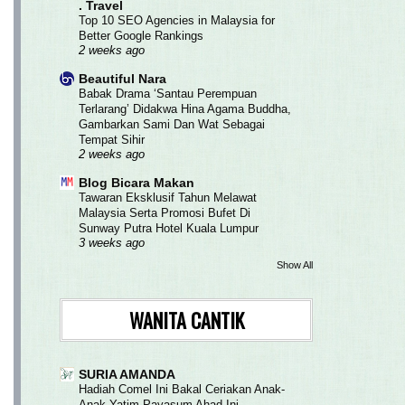
. Travel
Top 10 SEO Agencies in Malaysia for
Better Google Rankings
2 weeks ago
Beautiful Nara
Babak Drama ‘Santau Perempuan
Terlarang’ Didakwa Hina Agama Buddha,
Gambarkan Sami Dan Wat Sebagai
Tempat Sihir
2 weeks ago
Blog Bicara Makan
Tawaran Eksklusif Tahun Melawat
Malaysia Serta Promosi Bufet Di
Sunway Putra Hotel Kuala Lumpur
3 weeks ago
Show All
WANITA CANTIK
SURIA AMANDA
Hadiah Comel Ini Bakal Ceriakan Anak-
Anak Yatim Payasum Ahad Ini