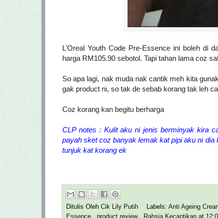
L’Oreal Youth Code Pre-Essence ini boleh di d
harga RM105.90 sebotol.
Tapi tahan lama coz satu
So apa lagi, nak muda nak cantik meh kita gunak
gak product ni, so tak de sebab korang tak leh 
Coz korang kan begitu berharga
CLP notes : Kulit aku ni jenis berminyak kira
payah sket coz banyak lemak kat pipi aku ni dia 
tunjuk kat korang ek
Ditulis Oleh
Cik Lily Putih
Labels:
Anti Ageing Cre
Essence
,
product review
,
Rahsia Kecantikan
at
12: