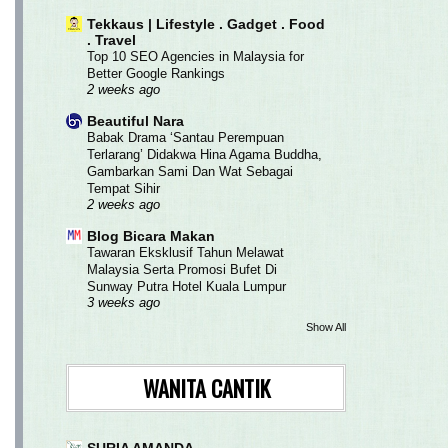
Tekkaus | Lifestyle . Gadget . Food
. Travel
Top 10 SEO Agencies in Malaysia for
Better Google Rankings
2 weeks ago
Beautiful Nara
Babak Drama ‘Santau Perempuan
Terlarang’ Didakwa Hina Agama Buddha,
Gambarkan Sami Dan Wat Sebagai
Tempat Sihir
2 weeks ago
Blog Bicara Makan
Tawaran Eksklusif Tahun Melawat
Malaysia Serta Promosi Bufet Di
Sunway Putra Hotel Kuala Lumpur
3 weeks ago
Show All
WANITA CANTIK
SURIA AMANDA