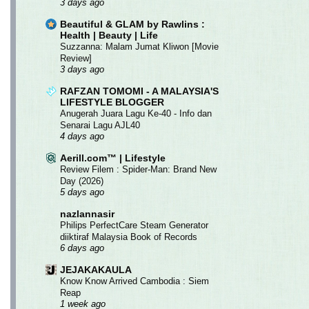
3 days ago
Beautiful & GLAM by Rawlins :
Health | Beauty | Life
Suzzanna: Malam Jumat Kliwon [Movie
Review]
3 days ago
RAFZAN TOMOMI - A MALAYSIA'S
LIFESTYLE BLOGGER
Anugerah Juara Lagu Ke-40 - Info dan
Senarai Lagu AJL40
4 days ago
Aerill.com™ | Lifestyle
Review Filem : Spider-Man: Brand New
Day (2026)
5 days ago
nazlannasir
Philips PerfectCare Steam Generator
diiktiraf Malaysia Book of Records
6 days ago
JEJAKAKAULA
Know Know Arrived Cambodia : Siem
Reap
1 week ago