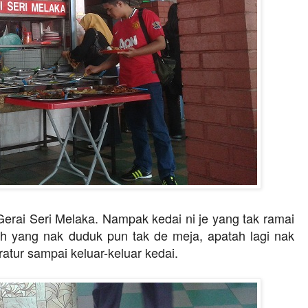
 Gerai Seri Melaka. Nampak kedai ni je yang tak ramai
h yang nak duduk pun tak de meja, apatah lagi nak
tur sampai keluar-keluar kedai.