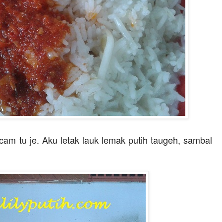
 cam tu je. Aku letak lauk lemak putih taugeh, sambal