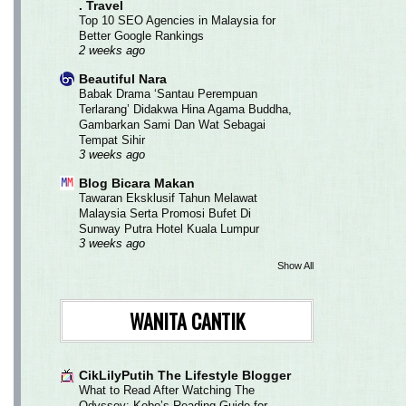
. Travel
Top 10 SEO Agencies in Malaysia for
Better Google Rankings
2 weeks ago
Beautiful Nara
Babak Drama ‘Santau Perempuan
Terlarang’ Didakwa Hina Agama Buddha,
Gambarkan Sami Dan Wat Sebagai
Tempat Sihir
3 weeks ago
Blog Bicara Makan
Tawaran Eksklusif Tahun Melawat
Malaysia Serta Promosi Bufet Di
Sunway Putra Hotel Kuala Lumpur
3 weeks ago
Show All
WANITA CANTIK
CikLilyPutih The Lifestyle Blogger
What to Read After Watching The
Odyssey: Kobo’s Reading Guide for