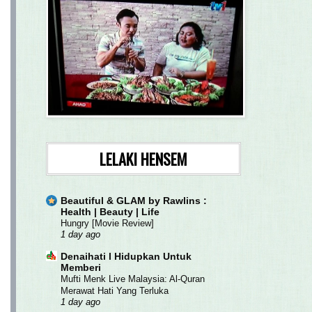
LELAKI HENSEM
Beautiful & GLAM by Rawlins :
Health | Beauty | Life
Hungry [Movie Review]
1 day ago
Denaihati l Hidupkan Untuk
Memberi
Mufti Menk Live Malaysia: Al-Quran
Merawat Hati Yang Terluka
1 day ago