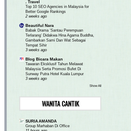
. Travel
Top 10 SEO Agencies in Malaysia for
Better Google Rankings
2 weeks ago
Beautiful Nara
Babak Drama ‘Santau Perempuan
Terlarang’ Didakwa Hina Agama Buddha,
Gambarkan Sami Dan Wat Sebagai
Tempat Sihir
3 weeks ago
Blog Bicara Makan
Tawaran Eksklusif Tahun Melawat
Malaysia Serta Promosi Bufet Di
Sunway Putra Hotel Kuala Lumpur
3 weeks ago
Show All
WANITA CANTIK
SURIA AMANDA
Group Marhaban Di Office
11 hours ago