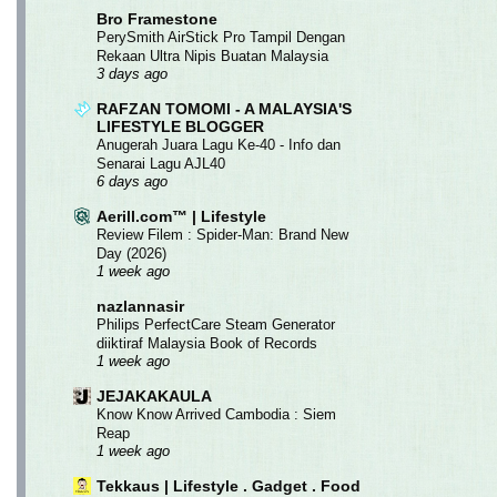
Bro Framestone
PerySmith AirStick Pro Tampil Dengan
Rekaan Ultra Nipis Buatan Malaysia
3 days ago
RAFZAN TOMOMI - A MALAYSIA'S
LIFESTYLE BLOGGER
Anugerah Juara Lagu Ke-40 - Info dan
Senarai Lagu AJL40
6 days ago
Aerill.com™ | Lifestyle
Review Filem : Spider-Man: Brand New
Day (2026)
1 week ago
nazlannasir
Philips PerfectCare Steam Generator
diiktiraf Malaysia Book of Records
1 week ago
JEJAKAKAULA
Know Know Arrived Cambodia : Siem
Reap
1 week ago
Tekkaus | Lifestyle . Gadget . Food