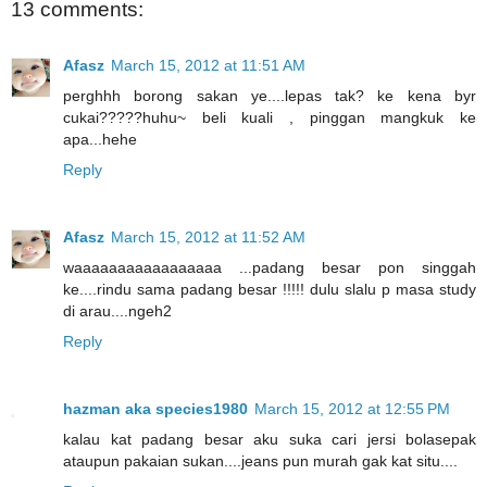
13 comments:
Afasz
March 15, 2012 at 11:51 AM
perghhh borong sakan ye....lepas tak? ke kena byr
cukai?????huhu~ beli kuali , pinggan mangkuk ke
apa...hehe
Reply
Afasz
March 15, 2012 at 11:52 AM
waaaaaaaaaaaaaaaaa ...padang besar pon singgah
ke....rindu sama padang besar !!!!! dulu slalu p masa study
di arau....ngeh2
Reply
hazman aka species1980
March 15, 2012 at 12:55 PM
kalau kat padang besar aku suka cari jersi bolasepak
ataupun pakaian sukan....jeans pun murah gak kat situ....