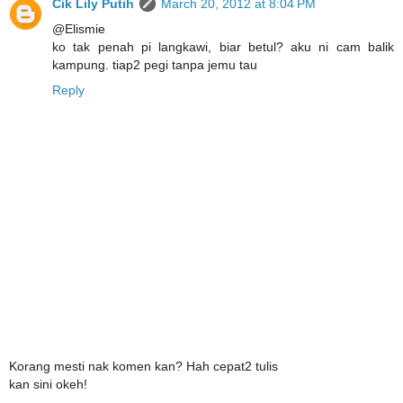
Cik Lily Putih
March 20, 2012 at 8:04 PM
@Elismie
ko tak penah pi langkawi, biar betul? aku ni cam balik
kampung. tiap2 pegi tanpa jemu tau
Reply
Korang mesti nak komen kan? Hah cepat2 tulis
kan sini okeh!