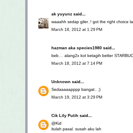
ak yuyunz
said...
waaahh sedap giler..! got the right choice la 
March 18, 2012 at 1:29 PM
hazman aka species1980
said...
beb.... alang2x kot ketagih better STARBUCK
March 18, 2012 at 7:14 PM
Unknown
said...
Sedaaaaapppp bangat.. ;)
March 19, 2012 at 3:29 PM
Cik Lily Putih
said...
@Kid
itulah pasal. susah aku lah