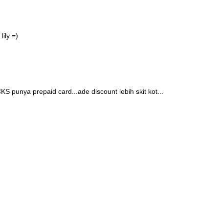
lily =)
S punya prepaid card...ade discount lebih skit kot...