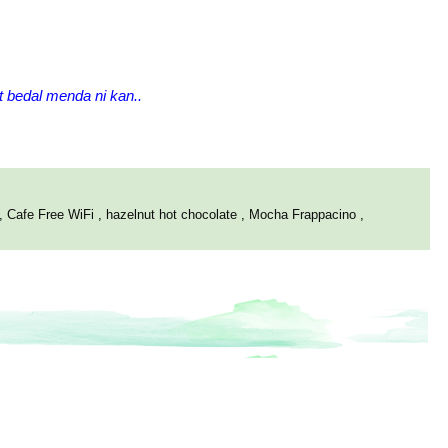
 bedal menda ni kan..
,
Cafe Free WiFi
,
hazelnut hot chocolate
,
Mocha Frappacino
,