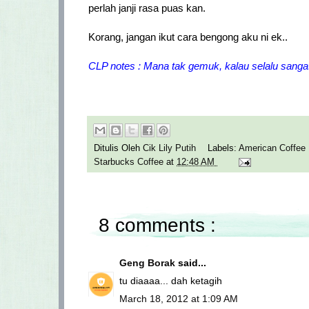
perlah janji rasa puas kan.
Korang, jangan ikut cara bengong aku ni ek..
CLP notes : Mana tak gemuk, kalau selalu sangat
Ditulis Oleh
Cik Lily Putih
Labels:
American Coffee
Starbucks Coffee
at
12:48 AM
8 comments :
Geng Borak
said...
tu diaaaa... dah ketagih
March 18, 2012 at 1:09 AM