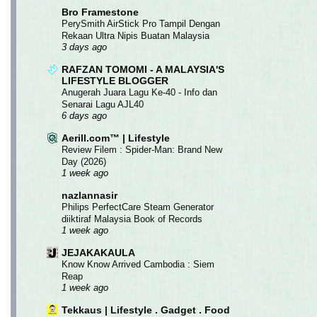
Bro Framestone
PerySmith AirStick Pro Tampil Dengan
Rekaan Ultra Nipis Buatan Malaysia
3 days ago
RAFZAN TOMOMI - A MALAYSIA'S
LIFESTYLE BLOGGER
Anugerah Juara Lagu Ke-40 - Info dan
Senarai Lagu AJL40
6 days ago
Aerill.com™ | Lifestyle
Review Filem : Spider-Man: Brand New
Day (2026)
1 week ago
nazlannasir
Philips PerfectCare Steam Generator
diiktiraf Malaysia Book of Records
1 week ago
JEJAKAKAULA
Know Know Arrived Cambodia : Siem
Reap
1 week ago
Tekkaus | Lifestyle . Gadget . Food