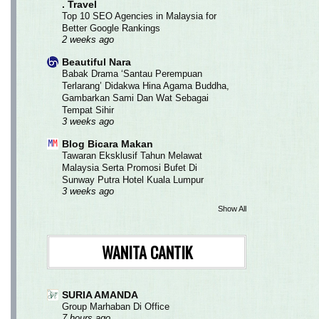
. Travel
Top 10 SEO Agencies in Malaysia for
Better Google Rankings
2 weeks ago
Beautiful Nara
Babak Drama ‘Santau Perempuan
Terlarang’ Didakwa Hina Agama Buddha,
Gambarkan Sami Dan Wat Sebagai
Tempat Sihir
3 weeks ago
Blog Bicara Makan
Tawaran Eksklusif Tahun Melawat
Malaysia Serta Promosi Bufet Di
Sunway Putra Hotel Kuala Lumpur
3 weeks ago
Show All
WANITA CANTIK
SURIA AMANDA
Group Marhaban Di Office
7 hours ago