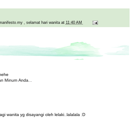
manifesto.my
,
selamat hari wanita
at
11:40 AM
ehehe
n Minum Anda...
i wanita yg disayangi oleh lelaki..lalalala :D