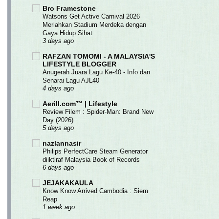
Bro Framestone
Watsons Get Active Carnival 2026
Meriahkan Stadium Merdeka dengan
Gaya Hidup Sihat
3 days ago
RAFZAN TOMOMI - A MALAYSIA'S
LIFESTYLE BLOGGER
Anugerah Juara Lagu Ke-40 - Info dan
Senarai Lagu AJL40
4 days ago
Aerill.com™ | Lifestyle
Review Filem : Spider-Man: Brand New
Day (2026)
5 days ago
nazlannasir
Philips PerfectCare Steam Generator
diiktiraf Malaysia Book of Records
6 days ago
JEJAKAKAULA
Know Know Arrived Cambodia : Siem
Reap
1 week ago