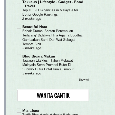
Tekkaus | Lifestyle . Gadget . Food
. Travel
Top 10 SEO Agencies in Malaysia for
Better Google Rankings
2 weeks ago
Beautiful Nara
Babak Drama ‘Santau Perempuan
Terlarang’ Didakwa Hina Agama Buddha,
Gambarkan Sami Dan Wat Sebagai
Tempat Sihir
2 weeks ago
Blog Bicara Makan
Tawaran Eksklusif Tahun Melawat
Malaysia Serta Promosi Bufet Di
Sunway Putra Hotel Kuala Lumpur
3 weeks ago
Show All
WANITA CANTIK
Mia Liana
Trafik Blog Masih Maintain Walaupun