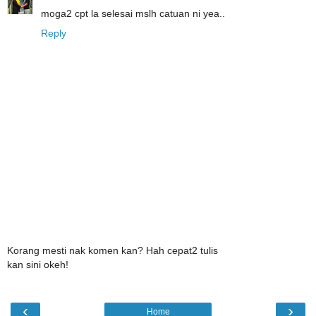
moga2 cpt la selesai mslh catuan ni yea..
Reply
Korang mesti nak komen kan? Hah cepat2 tulis
kan sini okeh!
‹
›
Home