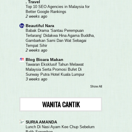
. Travel
Top 10 SEO Agencies in Malaysia for
Better Google Rankings
2 weeks ago
Beautiful Nara
Babak Drama ‘Santau Perempuan
Terlarang’ Didakwa Hina Agama Buddha,
Gambarkan Sami Dan Wat Sebagai
Tempat Sihir
2 weeks ago
Blog Bicara Makan
Tawaran Eksklusif Tahun Melawat
Malaysia Serta Promosi Bufet Di
Sunway Putra Hotel Kuala Lumpur
3 weeks ago
Show All
WANITA CANTIK
SURIA AMANDA
Lunch Di Nasi Ayam Kee Chup Sebelum
Balik Seremban