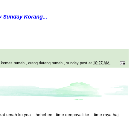
 Sunday Korang...
,
kemas rumah
,
orang datang rumah
,
sunday post
at
10:27 AM
at umah ko yea....hehehee...time deepavali ke....time raya haji