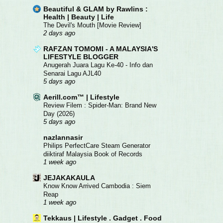
Beautiful & GLAM by Rawlins :
Health | Beauty | Life
The Devil's Mouth [Movie Review]
2 days ago
RAFZAN TOMOMI - A MALAYSIA'S
LIFESTYLE BLOGGER
Anugerah Juara Lagu Ke-40 - Info dan
Senarai Lagu AJL40
5 days ago
Aerill.com™ | Lifestyle
Review Filem : Spider-Man: Brand New
Day (2026)
5 days ago
nazlannasir
Philips PerfectCare Steam Generator
diiktiraf Malaysia Book of Records
1 week ago
JEJAKAKAULA
Know Know Arrived Cambodia : Siem
Reap
1 week ago
Tekkaus | Lifestyle . Gadget . Food