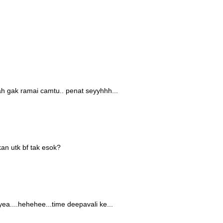
h gak ramai camtu.. penat seyyhhh...
an utk bf tak esok?
a....hehehee...time deepavali ke...