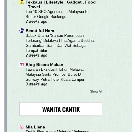
Tekkaus | Lifestyle . Gadget . Food
. Travel
Top 10 SEO Agencies in Malaysia for
Better Google Rankings
2 weeks ago
Beautiful Nara
Babak Drama ‘Santau Perempuan
Terlarang’ Didakwa Hina Agama Buddha,
Gambarkan Sami Dan Wat Sebagai
Tempat Sihir
2 weeks ago
Blog Bicara Makan
Tawaran Eksklusif Tahun Melawat
Malaysia Serta Promosi Bufet Di
Sunway Putra Hotel Kuala Lumpur
3 weeks ago
Show All
WANITA CANTIK
Mia Liana
Trafik Blog Masih Maintain Walaupun