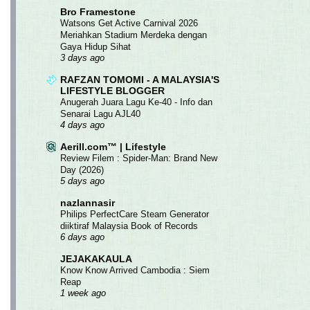
Bro Framestone
Watsons Get Active Carnival 2026
Meriahkan Stadium Merdeka dengan
Gaya Hidup Sihat
3 days ago
RAFZAN TOMOMI - A MALAYSIA'S
LIFESTYLE BLOGGER
Anugerah Juara Lagu Ke-40 - Info dan
Senarai Lagu AJL40
4 days ago
Aerill.com™ | Lifestyle
Review Filem : Spider-Man: Brand New
Day (2026)
5 days ago
nazlannasir
Philips PerfectCare Steam Generator
diiktiraf Malaysia Book of Records
6 days ago
JEJAKAKAULA
Know Know Arrived Cambodia : Siem
Reap
1 week ago