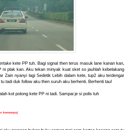
overtake kete PP tuh. Bagi signal then terus masuk lane kanan kan,
 ni plak kan. Aku tekan minyak kuat sket so jauhlah kebelakang
 Zain nyanyi lagi Sedetik Lebih dalam kete, tup2 aku terdengar
tu tadi duk follow aku then suruh aku berhenti. Berhenti tau!
h kot potong kete PP ni tadi. Sampai je si polis tuh
er kononnya)