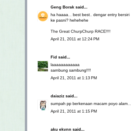
Geng Borak
said...
ha haaaa... best best.. dengar entry bersiri
ke pasni? hehehehe
The Great ChurpChurp RACE!!!!
April 21, 2011 at 12:24 PM
Fid
said...
laaaaaaaaaaaa
sambung sambung!!!!
April 21, 2011 at 1:13 PM
daiaziz
said...
sumpah pp berkenaan macam poyo alam...
April 21, 2011 at 1:15 PM
aku ekynn
said...