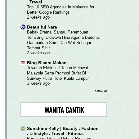
. Travel
Top 10 SEO Agencies in Malaysia for
Better Google Rankings
2 weeks ago
Beautiful Nara
Babak Drama ‘Santau Perempuan
Terlarang’ Didakwa Hina Agama Buddha,
Gambarkan Sami Dan Wat Sebagai
Tempat Sihir
2 weeks ago
Blog Bicara Makan
Tawaran Eksklusif Tahun Melawat
Malaysia Serta Promosi Bufet Di
Sunway Putra Hotel Kuala Lumpur
3 weeks ago
Show All
WANITA CANTIK
Sunshine Kelly | Beauty . Fashion
. Lifestyle . Travel . Fitness
Panasonic Beauty Debuts Premium