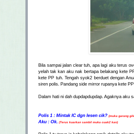
Bila sampai jalan clear tuh, apa lagi aku terus 
yelah tak kan aku nak bertapa belakang kete PP
kete PP tuh. Tengah syok2 berduet dengan Anuar
siren polis. Pandang side mirror rupanya kete PP 
Dalam hati ni dah dupdapdupdap. Agaknya aku sala
Polis 1 : Mintak IC dgn lesen cik?
(muka garang gil
Aku : Ok.
(Terus kuarkan sambil muka cuak2 kan)