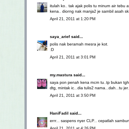
itulah ko.. tak ajak polis tu minum air teb
kena.. diorng nak manja2 je sambil asah skil
April 21, 2011 at 1:20 PM
saya_arief
said...
polis nak beramah mesra je kot.
:D
April 21, 2011 at 3:01 PM
my.mastura
said...
saya pon penah kena mcm tu..tp bukan tgh d
dtg, mintak ic...dia tulis2 nama...dah...tu jer
April 21, 2011 at 3:50 PM
HaniFadil
said...
errr... saspens nyer CLP... cepatlah sambun
April 21, 2011 at 4:26 PM