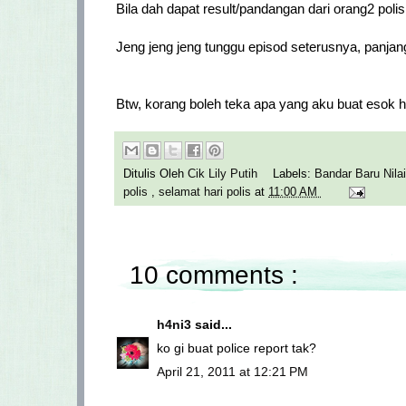
Bila dah dapat result/pandangan dari orang2 poli
Jeng jeng jeng tunggu episod seterusnya, panjang 
Btw, korang boleh teka apa yang aku buat esok ha
Ditulis Oleh
Cik Lily Putih
Labels:
Bandar Baru Nila
polis
,
selamat hari polis
at
11:00 AM
10 comments :
h4ni3
said...
ko gi buat police report tak?
April 21, 2011 at 12:21 PM