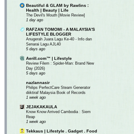
Beautiful & GLAM by Rawlins :
Health | Beauty | Life
The Devil's Mouth [Movie Review]
1 day ago
RAFZAN TOMOMI - A MALAYSIA'S
LIFESTYLE BLOGGER
Anugerah Juara Lagu Ke-40 - Info dan
Senarai Lagu AJL40
5 days ago
Aerill.com™ | Lifestyle
Review Filem : Spider-Man: Brand New
Day (2026)
5 days ago
nazlannasir
Philips PerfectCare Steam Generator
diiktiraf Malaysia Book of Records
1 week ago
JEJAKAKAULA
Know Know Arrived Cambodia : Siem
Reap
1 week ago
Tekkaus | Lifestyle . Gadget . Food