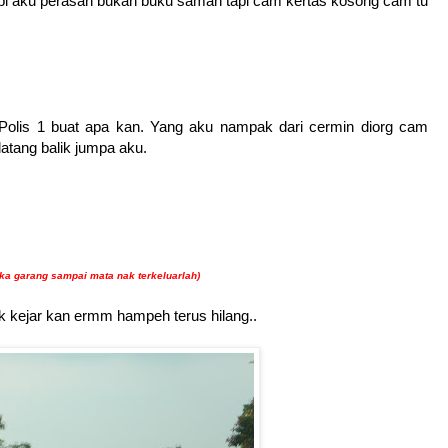
 tapi aku perasan bukan buku saman tapi cam kertas kosong cam tu
 Polis 1 buat apa kan. Yang aku nampak dari cermin diorg cam
datang balik jumpa aku.
ka garang sampai mata nak terkeluarlah)
ak kejar kan ermm hampeh terus hilang..