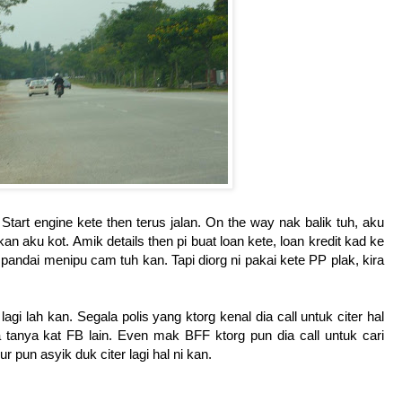
rt engine kete then terus jalan. On the way nak balik tuh, aku
kan aku kot. Amik details then pi buat loan kete, loan kredit kad ke
ndai menipu cam tuh kan. Tapi diorg ni pakai kete PP plak, kira
gi lah kan. Segala polis yang ktorg kenal dia call untuk citer hal
a tanya kat FB lain. Even mak BFF ktorg pun dia call untuk cari
 pun asyik duk citer lagi hal ni kan.