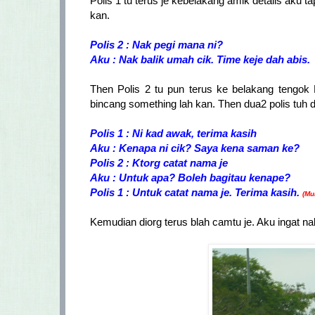
Polis 1 tu terus je kebelakang amik details aku
kan.
Polis 2 : Nak pegi mana ni?
Aku : Nak balik umah cik. Time keje dah abis.
Then Polis 2 tu pun terus ke belakang tengok
bincang something lah kan. Then dua2 polis tuh 
Polis 1 : Ni kad awak, terima kasih
Aku : Kenapa ni cik? Saya kena saman ke?
Polis 2 : Ktorg catat nama je
Aku : Untuk apa? Boleh bagitau kenape?
Polis 1 : Untuk catat nama je. Terima kasih.
(Mu
Kemudian diorg terus blah camtu je. Aku ingat n