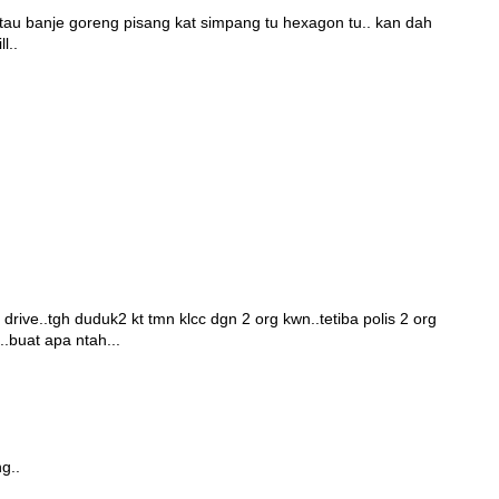
u atau banje goreng pisang kat simpang tu hexagon tu.. kan dah
l..
rive..tgh duduk2 kt tmn klcc dgn 2 org kwn..tetiba polis 2 org
...buat apa ntah...
g..