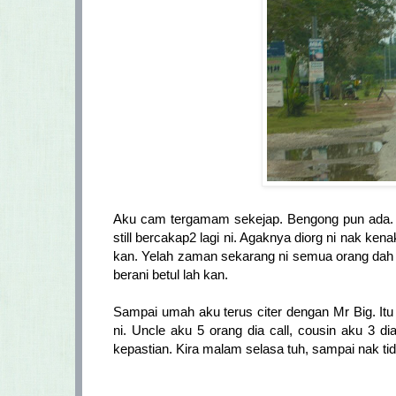
Aku cam tergamam sekejap. Bengong pun ada. Sta
still bercakap2 lagi ni. Agaknya diorg ni nak kena
kan. Yelah zaman sekarang ni semua orang dah pa
berani betul lah kan.
Sampai umah aku terus citer dengan Mr Big. Itu la
ni. Uncle aku 5 orang dia call, cousin aku 3 di
kepastian. Kira malam selasa tuh, sampai nak tidur