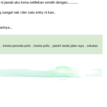
s ni jawab aku kena settlekan sendiri dengan
...........
sangat nak citer satu entry ni kan..
rinya...
i
,
kereta peronda polis
,
kereta polis
,
patuhi tanda jalan raya
,
sekatan