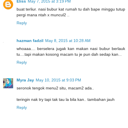
Eliss
May 7, 2015 at 3:19 PM
buat terliur. nasi bubur kat rumah tu dah bape minggu tutup
pergi mana ntah x muncul2 ..
Reply
hazman fadzil
May 8, 2015 at 10:28 AM
whoaaa.... berselera jugak kan makan nasi bubur berlauk
tu....tapi makan kosong macam tu je pun dah sedap kan...
Reply
Myra Jay
May 10, 2015 at 9:03 PM
seronok tengok menu2 situ, macam2 ada..
teringin nak try tapi tak tau la bila kan.. tambahan jauh
Reply