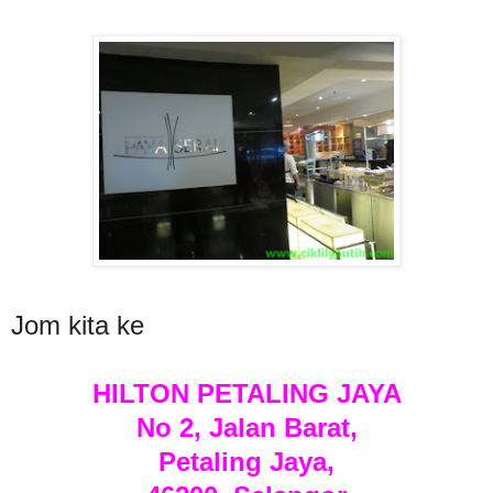
Jom kita ke
HILTON PETALING JAYA
No 2, Jalan Barat,
Petaling Jaya,