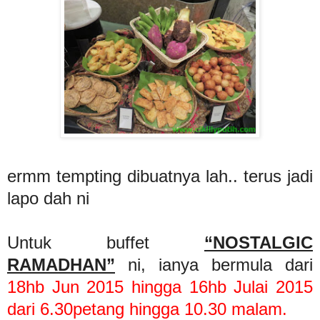
ermm tempting dibuatnya lah.. terus jadi
lapo dah ni
Untuk buffet
“NOSTALGIC
RAMADHAN”
ni, ianya bermula dari
18hb Jun 2015 hingga 16hb Julai 2015
dari 6.30petang hingga 10.30 malam.