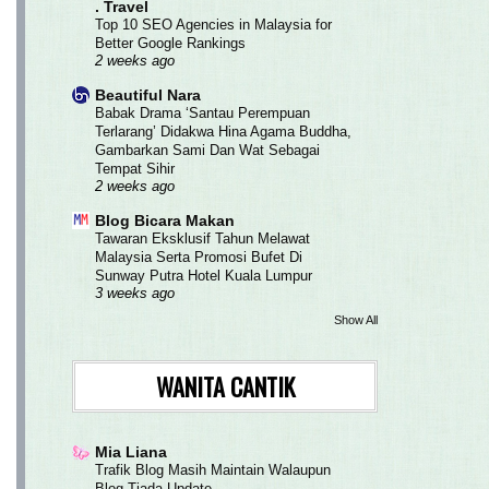
. Travel
Top 10 SEO Agencies in Malaysia for
Better Google Rankings
2 weeks ago
Beautiful Nara
Babak Drama ‘Santau Perempuan
Terlarang’ Didakwa Hina Agama Buddha,
Gambarkan Sami Dan Wat Sebagai
Tempat Sihir
2 weeks ago
Blog Bicara Makan
Tawaran Eksklusif Tahun Melawat
Malaysia Serta Promosi Bufet Di
Sunway Putra Hotel Kuala Lumpur
3 weeks ago
Show All
WANITA CANTIK
Mia Liana
Trafik Blog Masih Maintain Walaupun
Blog Tiada Update