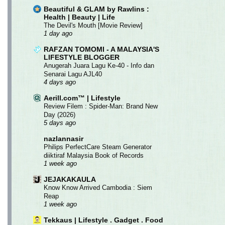
Beautiful & GLAM by Rawlins :
Health | Beauty | Life
The Devil's Mouth [Movie Review]
1 day ago
RAFZAN TOMOMI - A MALAYSIA'S
LIFESTYLE BLOGGER
Anugerah Juara Lagu Ke-40 - Info dan
Senarai Lagu AJL40
4 days ago
Aerill.com™ | Lifestyle
Review Filem : Spider-Man: Brand New
Day (2026)
5 days ago
nazlannasir
Philips PerfectCare Steam Generator
diiktiraf Malaysia Book of Records
1 week ago
JEJAKAKAULA
Know Know Arrived Cambodia : Siem
Reap
1 week ago
Tekkaus | Lifestyle . Gadget . Food