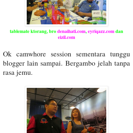
tablemate ktorang, bro
denaihati.com
,
eyriqazz.com
dan
eizil.com
Ok camwhore session sementara tunggu
blogger lain sampai. Bergambo jelah tanpa
rasa jemu.