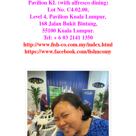
Pavilion KL (with alfresco dining)
Lot No. C4.02.00,
Level 4, Pavilion Kuala Lumpur,
168 Jalan Bukit Bintang,
55100 Kuala Lumpur.
Tel: + 6 03 2141 1350
http://www.fish-co.com.my/index.html
https://www.facebook.com/fishncomy