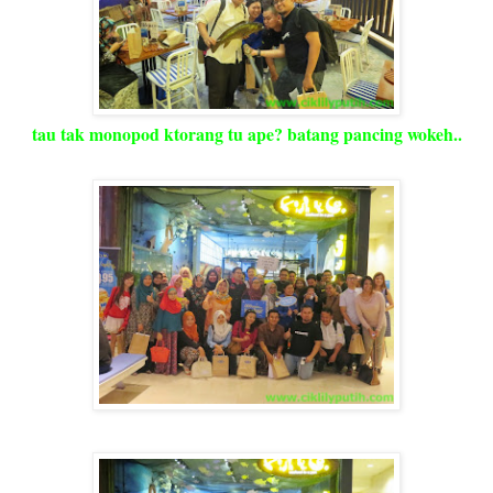
tau tak monopod ktorang tu ape? batang pancing wokeh..