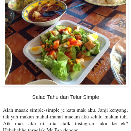
Salad Tahu dan Telur Simple
Alah masak simple-simple je kata mak aku. Janji kenyang,
tak yah makan mahal-mahal macam aku selalu makan tuh.
Aik mak aku ni, dia stalk instagram aku ke ek?
Hehehehhe tergelak Mr Big dengar.