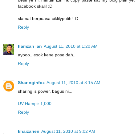
bestnye ni. mintak izin nk copy paste kat my blog plak ye.
facebook skali! :D
slamat berpuasa ciklilyputih! :D
Reply
hamzah ian
August 11, 2010 at 1:20 AM
ayooo.. esok kene pose dah..
Reply
Sharinginfoz
August 11, 2010 at 8:15 AM
sharing is power, bagus ni...
UV Hampir 1,000
Reply
khaizarien
August 11, 2010 at 9:02 AM