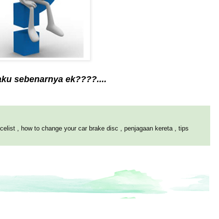
aku sebenarnya ek????....
icelist
,
how to change your car brake disc
,
penjagaan kereta
,
tips