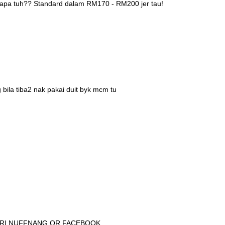
s apa tuh?? Standard dalam RM170 - RM200 jer tau!
 bila tiba2 nak pakai duit byk mcm tu
DARI NUFFNANG OR FACEBOOK