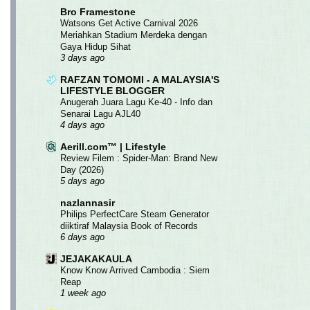
Bro Framestone
Watsons Get Active Carnival 2026
Meriahkan Stadium Merdeka dengan
Gaya Hidup Sihat
3 days ago
RAFZAN TOMOMI - A MALAYSIA'S
LIFESTYLE BLOGGER
Anugerah Juara Lagu Ke-40 - Info dan
Senarai Lagu AJL40
4 days ago
Aerill.com™ | Lifestyle
Review Filem : Spider-Man: Brand New
Day (2026)
5 days ago
nazlannasir
Philips PerfectCare Steam Generator
diiktiraf Malaysia Book of Records
6 days ago
JEJAKAKAULA
Know Know Arrived Cambodia : Siem
Reap
1 week ago