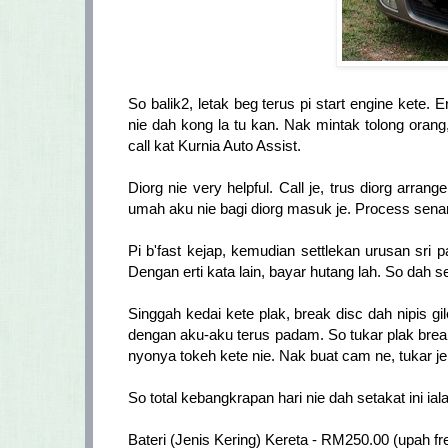
So balik2, letak beg terus pi start engine kete
nie dah kong la tu kan. Nak mintak tolong oran
call kat Kurnia Auto Assist.
Diorg nie very helpful. Call je, trus diorg arra
umah aku nie bagi diorg masuk je. Process senang j
Pi b'fast kejap, kemudian settlekan urusan sri p
Dengan erti kata lain, bayar hutang lah. So dah se
Singgah kedai kete plak, break disc dah nipis gi
dengan aku-aku terus padam. So tukar plak bre
nyonya tokeh kete nie. Nak buat cam ne, tukar je 
So total kebangkrapan hari nie dah setakat ini iala
Bateri (Jenis Kering) Kereta - RM250.00 (upah fr