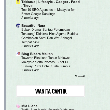
Tekkaus | Lifestyle . Gadget . Food
. Travel
Top 10 SEO Agencies in Malaysia for
Better Google Rankings
2 weeks ago
Beautiful Nara
Babak Drama ‘Santau Perempuan
Terlarang’ Didakwa Hina Agama Buddha,
Gambarkan Sami Dan Wat Sebagai
Tempat Sihir
2 weeks ago
Blog Bicara Makan
Tawaran Eksklusif Tahun Melawat
Malaysia Serta Promosi Bufet Di
Sunway Putra Hotel Kuala Lumpur
3 weeks ago
Show All
WANITA CANTIK
Mia Liana
Trafik Blog Masih Maintain Walaupun