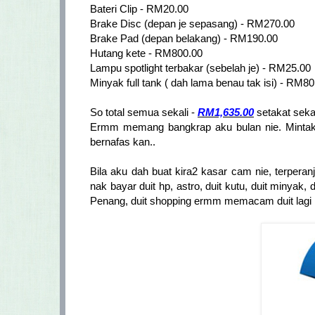
Bateri Clip - RM20.00
Brake Disc (depan je sepasang) - RM270.00
Brake Pad (depan belakang) - RM190.00
Hutang kete - RM800.00
Lampu spotlight terbakar (sebelah je) - RM25.00
Minyak full tank ( dah lama benau tak isi) - RM80
So total semua sekali -
RM1,635.00
setakat sekar
Ermm memang bangkrap aku bulan nie. Minta
bernafas kan..
Bila aku dah buat kira2 kasar cam nie, terperan
nak bayar duit hp, astro, duit kutu, duit minyak, d
Penang, duit shopping ermm memacam duit lagi 