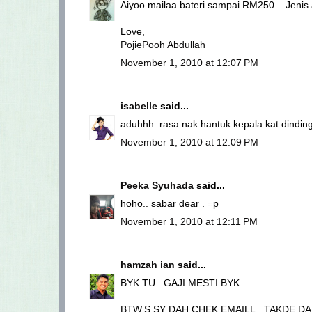
Aiyoo mailaa bateri sampai RM250... Jeni
Love,
PojiePooh Abdullah
November 1, 2010 at 12:07 PM
isabelle
said...
aduhhh..rasa nak hantuk kepala kat dinding
November 1, 2010 at 12:09 PM
Peeka Syuhada
said...
hoho.. sabar dear . =p
November 1, 2010 at 12:11 PM
hamzah ian
said...
BYK TU.. GAJI MESTI BYK..
BTW,S SY DAH CHEK EMAILL.. TAKDE 