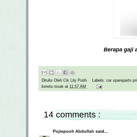
Berapa gaji 
Ditulis Oleh
Cik Lily Putih
Labels:
car spareparts pr
kereta rosak
at
11:57 AM
14 comments :
Pojiepooh Abdullah
said...