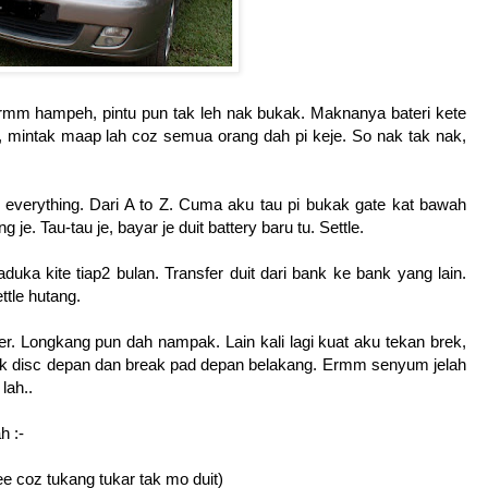
. Ermm hampeh, pintu pun tak leh nak bukak. Maknanya bateri kete
g, mintak maap lah coz semua orang dah pi keje. So nak tak nak,
nge everything. Dari A to Z. Cuma aku tau pi bukak gate kat bawah
e. Tau-tau je, bayar je duit battery baru tu. Settle.
aduka kite tiap2 bulan. Transfer duit dari bank ke bank yang lain.
ttle hutang.
ler. Longkang pun dah nampak. Lain kali lagi kuat aku tekan brek,
ak disc depan dan break pad depan belakang. Ermm senyum jelah
lah..
h :-
ee coz tukang tukar tak mo duit)