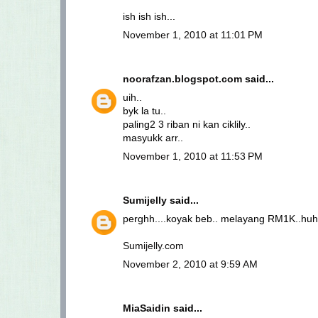
ish ish ish...
November 1, 2010 at 11:01 PM
noorafzan.blogspot.com
said...
uih..
byk la tu..
paling2 3 riban ni kan ciklily..
masyukk arr..
November 1, 2010 at 11:53 PM
Sumijelly
said...
perghh....koyak beb.. melayang RM1K..hu
Sumijelly.com
November 2, 2010 at 9:59 AM
MiaSaidin
said...