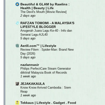
Beautiful & GLAM by Rawlins :
Health | Beauty | Life
The Devil's Mouth [Movie Review]
2 days ago
RAFZAN TOMOMI - A MALAYSIA'S
LIFESTYLE BLOGGER
Anugerah Juara Lagu Ke-40 - Info dan
Senarai Lagu AJL40
5 days ago
Aerill.com™ | Lifestyle
Review Filem : Spider-Man: Brand New
Day (2026)
5 days ago
nazlannasir
Philips PerfectCare Steam Generator
diiktiraf Malaysia Book of Records
1 week ago
JEJAKAKAULA
Know Know Arrived Cambodia : Siem
Reap
1 week ago
Tekkaus | Lifestyle . Gadget . Food