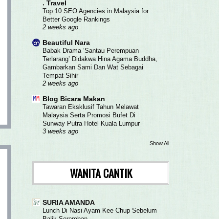
. Travel
Top 10 SEO Agencies in Malaysia for
Better Google Rankings
2 weeks ago
Beautiful Nara
Babak Drama ‘Santau Perempuan
Terlarang’ Didakwa Hina Agama Buddha,
Gambarkan Sami Dan Wat Sebagai
Tempat Sihir
2 weeks ago
Blog Bicara Makan
Tawaran Eksklusif Tahun Melawat
Malaysia Serta Promosi Bufet Di
Sunway Putra Hotel Kuala Lumpur
3 weeks ago
Show All
WANITA CANTIK
SURIA AMANDA
Lunch Di Nasi Ayam Kee Chup Sebelum
Balik Seremban