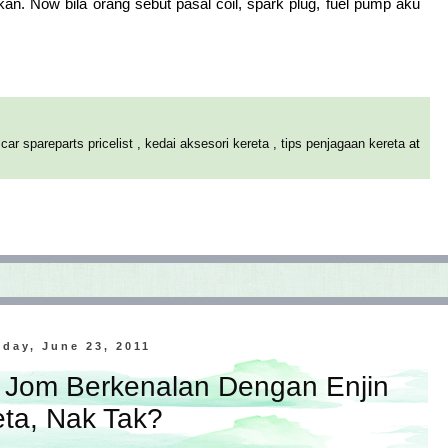
n. Now bila orang sebut pasal coil, spark plug, fuel pump aku
,
car spareparts pricelist
,
kedai aksesori kereta
,
tips penjagaan kereta
at
day, June 23, 2011
 Jom Berkenalan Dengan Enjin
ta, Nak Tak?