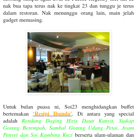
nak bua tapa terus nak ke tingkat 23 dan tunggu je terus
dalam restoran. Nak menunggu orang lain, main jelah
gadget memasing.
Untuk bulan puasa ni, Soi23 menghidangkan buffet
‘Resipi Ibunda’
bertemakan
. Di antara yang special
adalah
Rendang Daging Hiris Daun Kunyit, Siakap
Goreng Berempah, Sambal Goreng Udang Petai, Ayam
Penyet dan Soi Kambing Kuzi
berserta ulam-ulaman dan