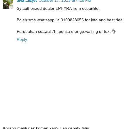
aNa LiEyA
October 17, 2013 at 4:25 PM
Sy authorized dealer EPHYRA from oceanlife.
Boleh sms whatsapp lia 0109828056 for info and best deal.
Perubahan seawal 7hr.perisa orange.waiting ur text 👌
Reply
Korang mesti nak komen kan? Hah cepat2 tulis