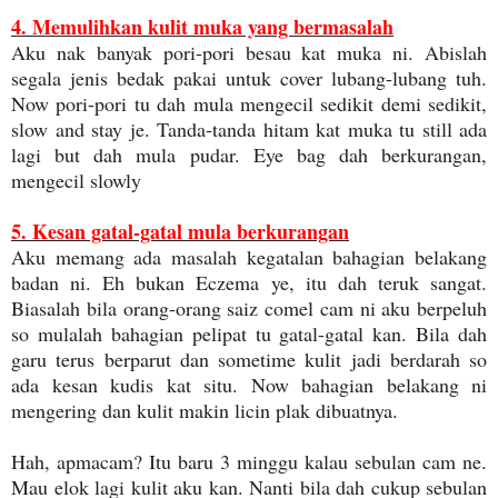
4. Memulihkan kulit muka yang bermasalah
Aku nak banyak pori-pori besau kat muka ni. Abislah
segala jenis bedak pakai untuk cover lubang-lubang tuh.
Now pori-pori tu dah mula mengecil sedikit demi sedikit,
slow and stay je. Tanda-tanda hitam kat muka tu still ada
lagi but dah mula pudar. Eye bag dah berkurangan,
mengecil slowly
5. Kesan gatal-gatal mula berkurangan
Aku memang ada masalah kegatalan bahagian belakang
badan ni. Eh bukan Eczema ye, itu dah teruk sangat.
Biasalah bila orang-orang saiz comel cam ni aku berpeluh
so mulalah bahagian pelipat tu gatal-gatal kan. Bila dah
garu terus berparut dan sometime kulit jadi berdarah so
ada kesan kudis kat situ. Now bahagian belakang ni
mengering dan kulit makin licin plak dibuatnya.
Hah, apmacam? Itu baru 3 minggu kalau sebulan cam ne.
Mau elok lagi kulit aku kan. Nanti bila dah cukup sebulan