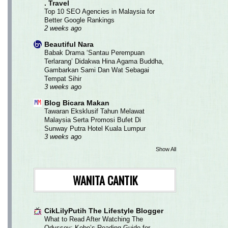
. Travel
Top 10 SEO Agencies in Malaysia for
Better Google Rankings
2 weeks ago
Beautiful Nara
Babak Drama ‘Santau Perempuan
Terlarang’ Didakwa Hina Agama Buddha,
Gambarkan Sami Dan Wat Sebagai
Tempat Sihir
3 weeks ago
Blog Bicara Makan
Tawaran Eksklusif Tahun Melawat
Malaysia Serta Promosi Bufet Di
Sunway Putra Hotel Kuala Lumpur
3 weeks ago
Show All
WANITA CANTIK
CikLilyPutih The Lifestyle Blogger
What to Read After Watching The
Odyssey: Kobo’s Reading Guide for