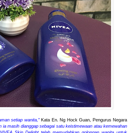
aman setiap wanita,”
Kata En. Ng Hock Guan, Pengurus Negara
n ia masih dianggap sebagai satu keistimewaan atau kemewahan
 NIVEA Skin Delight telah memudahkan golongan wanita untuk