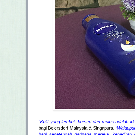
“Kulit yang lembut, berseri dan mulus adalah id
bagi Beiersdorf Malaysia & Singapura.
“Walaupu
bagi sesetengah daripada mereka, kehadiran