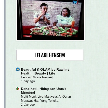
LELAKI HENSEM
Beautiful & GLAM by Rawlins :
Health | Beauty | Life
Hungry [Movie Review]
1 day ago
Denaihati l Hidupkan Untuk
Memberi
Mufti Menk Live Malaysia: Al-Quran
Merawat Hati Yang Terluka
1 day ago