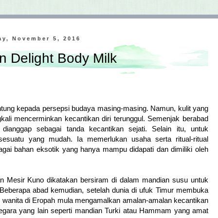
ay, November 5, 2016
n Delight Body Milk
antung kepada persepsi budaya masing-masing. Namun, kulit yang
kali mencerminkan kecantikan diri terunggul. Semenjak berabad
 dianggap sebagai tanda kecantikan sejati. Selain itu, untuk
esuatu yang mudah. Ia memerlukan usaha serta ritual-ritual
gai bahan eksotik yang hanya mampu didapati dan dimiliki oleh
jaan Mesir Kuno dikatakan bersiram di dalam mandian susu untuk
s. Beberapa abad kemudian, setelah dunia di ufuk Timur membuka
an wanita di Eropah mula mengamalkan amalan-amalan kecantikan
-negara yang lain seperti mandian Turki atau Hammam yang amat