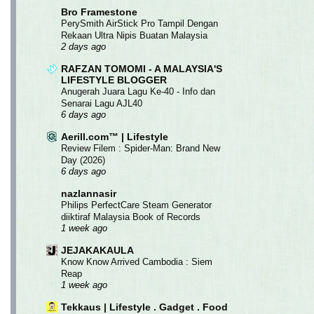
Bro Framestone
PerySmith AirStick Pro Tampil Dengan
Rekaan Ultra Nipis Buatan Malaysia
2 days ago
RAFZAN TOMOMI - A MALAYSIA'S
LIFESTYLE BLOGGER
Anugerah Juara Lagu Ke-40 - Info dan
Senarai Lagu AJL40
6 days ago
Aerill.com™ | Lifestyle
Review Filem : Spider-Man: Brand New
Day (2026)
6 days ago
nazlannasir
Philips PerfectCare Steam Generator
diiktiraf Malaysia Book of Records
1 week ago
JEJAKAKAULA
Know Know Arrived Cambodia : Siem
Reap
1 week ago
Tekkaus | Lifestyle . Gadget . Food