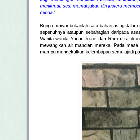
menikmati sesi memanjakan diri justeru member
minda.”
Bunga mawar bukanlah satu bahan asing dalam
sepenuhnya ataupun sebahagian daripada as
Wanita-wanita Yunani kuno dan Rom dikataka
mewangikan air mandian mereka. Pada masa 
mampu mengekalkan kelembapan semulajadi pad