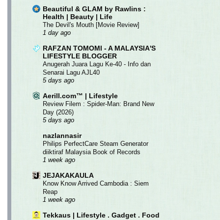
Beautiful & GLAM by Rawlins :
Health | Beauty | Life
The Devil's Mouth [Movie Review]
1 day ago
RAFZAN TOMOMI - A MALAYSIA'S
LIFESTYLE BLOGGER
Anugerah Juara Lagu Ke-40 - Info dan
Senarai Lagu AJL40
5 days ago
Aerill.com™ | Lifestyle
Review Filem : Spider-Man: Brand New
Day (2026)
5 days ago
nazlannasir
Philips PerfectCare Steam Generator
diiktiraf Malaysia Book of Records
1 week ago
JEJAKAKAULA
Know Know Arrived Cambodia : Siem
Reap
1 week ago
Tekkaus | Lifestyle . Gadget . Food