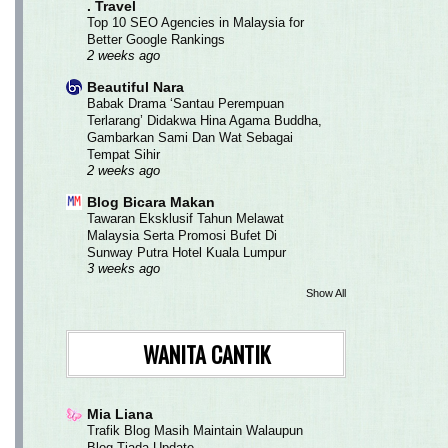
. Travel
Top 10 SEO Agencies in Malaysia for
Better Google Rankings
2 weeks ago
Beautiful Nara
Babak Drama ‘Santau Perempuan
Terlarang’ Didakwa Hina Agama Buddha,
Gambarkan Sami Dan Wat Sebagai
Tempat Sihir
2 weeks ago
Blog Bicara Makan
Tawaran Eksklusif Tahun Melawat
Malaysia Serta Promosi Bufet Di
Sunway Putra Hotel Kuala Lumpur
3 weeks ago
Show All
WANITA CANTIK
Mia Liana
Trafik Blog Masih Maintain Walaupun
Blog Tiada Update