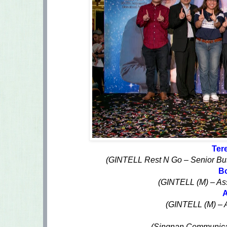
Ter
(GINTELL Rest N Go – Senior B
B
(GINTELL (M) – As
(GINTELL (M) –
(Singnan Communicat