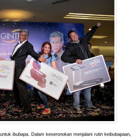
ntuk ibubapa. Dalam keseronokan menjalani rutin keibubapaan,