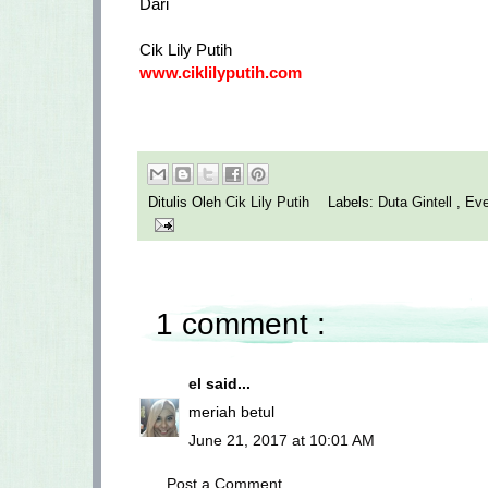
Dari
Cik Lily Putih
www.ciklilyputih.com
Ditulis Oleh
Cik Lily Putih
Labels:
Duta Gintell
,
Ev
1 comment :
el
said...
meriah betul
June 21, 2017 at 10:01 AM
Post a Comment