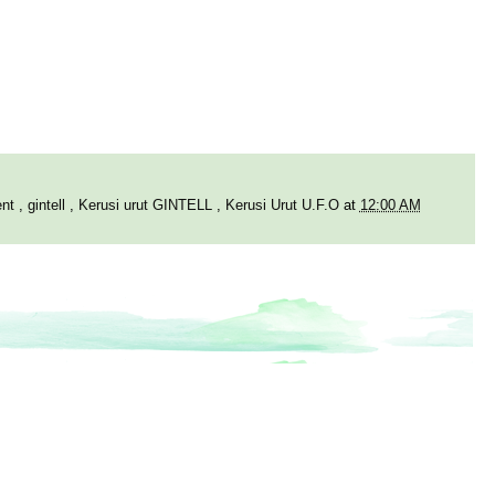
ent
,
gintell
,
Kerusi urut GINTELL
,
Kerusi Urut U.F.O
at
12:00 AM