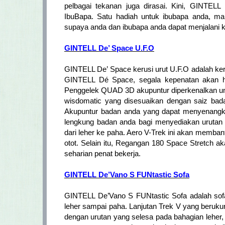
pelbagai tekanan juga dirasai. Kini, GINTE
IbuBapa. Satu hadiah untuk ibubapa anda, ma
supaya anda dan ibubapa anda dapat menjalani k
GINTELL De’ Space U.F.O
GINTELL De’ Space kerusi urut U.F.O adalah k
GINTELL Dé Space, segala kepenatan akan h
Penggelek QUAD 3D akupuntur diperkenalkan untu
wisdomatic yang disesuaikan dengan saiz badan
Akupuntur badan anda yang dapat menyenangkan
lengkung badan anda bagi menyediakan urutan 
dari leher ke paha. Aero V-Trek ini akan memba
otot. Selain itu, Regangan 180 Space Stretch
seharian penat bekerja.
GINTELL De’Vano S FUNtastic Sofa
GINTELL De’Vano S FUNtastic Sofa adalah sofa
leher sampai paha. Lanjutan Trek V yang beruk
dengan urutan yang selesa pada bahagian leher,