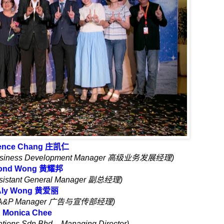
ence Chang
庄凯仁
usiness Development Manager
高级业务发展经理
)
ond Wong
黄耀邦
sistant General Manager
副总经理
)
Aly Wong
黄爱丽
 A&P Manager
广告与宣传部经理
)
Monica Chee
ions Sdn Bhd – Managing Director)