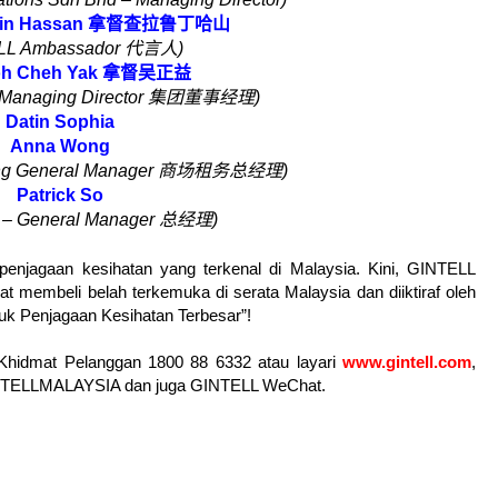
din Hassan
拿督查拉鲁丁哈山
LL Ambassador
代言人
)
oh Cheh Yak
拿督吴正益
Managing Director
集团董事经理
)
Datin Sophia
Anna Wong
ng General Manager
商场租务总经理
)
Patrick So
 – General Manager
总经理
)
enjagaan kesihatan yang terkenal di Malaysia. Kini, GINTELL
 membeli belah terkemuka di serata Malaysia dan diiktiraf oleh
uk Penjagaan Kesihatan Terbesar”!
n Khidmat Pelanggan 1800 88 6332 atau layari
www.gintell.com
,
NTELLMALAYSIA dan juga GINTELL WeChat.