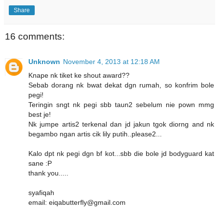
Share
16 comments:
Unknown
November 4, 2013 at 12:18 AM
Knape nk tiket ke shout award??
Sebab dorang nk bwat dekat dgn rumah, so konfrim bole
pegi!
Teringin sngt nk pegi sbb taun2 sebelum nie pown mmg
best je!
Nk jumpe artis2 terkenal dan jd jakun tgok diorng and nk
begambo ngan artis cik lily putih..please2...
Kalo dpt nk pegi dgn bf kot...sbb die bole jd bodyguard kat
sane :P
thank you.....
syafiqah
email: eiqabutterfly@gmail.com