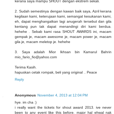
kerana saya mampu SHOUT dengan ekstrem sekali.
2. Sudah semestinya dengan kawan baik saya, Azril kerana
kegilaan kami, keterujaan kami, semangat kesukanan kami,
eh, dapat menghangatkan lagi anugerah tersebut dan gila
kentang pun tak dapat menandingi diri kami berdua.
hehehe . Sebab kami rasa SHOUT AWARDS ini, macam
gempak je, macam awesome je, macam power je, macam
gila je, macam meletop je. hehehe
3. Saya adalah Mior Ikhsan bin Kamarul Bahrin
mio_fario_fio@yahoo.com
Terima Kasih.
hapuskan cetak rompak, beli yang original .. Peace
Reply
Anonymous
November 4, 2013 at 12:04 PM
hye. im cha :)
i really want the tickets for shout award 2013. ive never
been to any event like this before. major hal ehwal nak