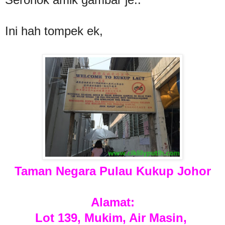
Ini hah tompek ek,
Taman Negara Pulau Kukup Johor
Alamat:
Lot 139, Mukim, Air Masin,