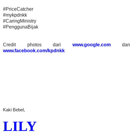
#PriceCatcher
#mykpdnkk
#CaringMinistry
#PenggunaBijak
Credit photos dari
www.google.com
dan
www.facebook.com/kpdnkk
Kaki Bebel,
LILY