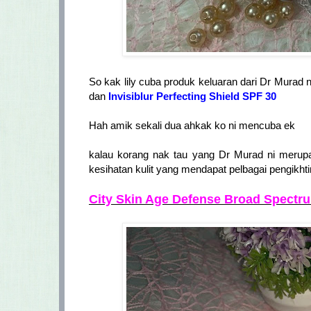
So kak lily cuba produk keluaran dari Dr Murad ni
dan
Invisiblur Perfecting Shield SPF 30
Hah amik sekali dua ahkak ko ni mencuba ek
kalau korang nak tau yang Dr Murad ni merup
kesihatan kulit yang mendapat pelbagai pengikhti
City Skin Age Defense Broad Spect