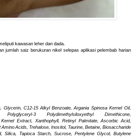
eliputi kawasan leher dan dada.
n jumlah saiz berukuran nikel selepas aplikasi pelembab harian
, Glycerin, C12-15 Alkyl Benzoate, Argania Spinosa Kernel Oil,
Polyglyceryl-3 Polydimethylsiloxyethyl Dimethicone,
Kernel Extract, Xanthophyll, Retinyl Palmitate, Ascorbic Acid,
 Amino Acids, Trehalose, Inositol, Taurine, Betaine, Biosaccharide
Silica, Tapioca Starch, Sucrose, Pentylene Glycol, Butylene