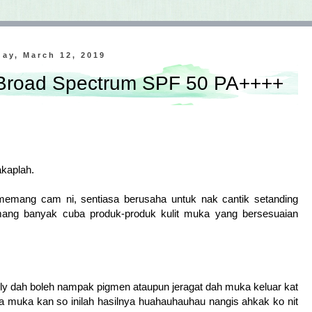
ay, March 12, 2019
 Broad Spectrum SPF 50 PA++++
akaplah.
memang cam ni, sentiasa berusaha untuk nak cantik setanding
ang banyak cuba produk-produk kulit muka yang bersesuaian
ily dah boleh nampak pigmen ataupun jeragat dah muka keluar kat
ga muka kan so inilah hasilnya huahauhauhau nangis ahkak ko nit