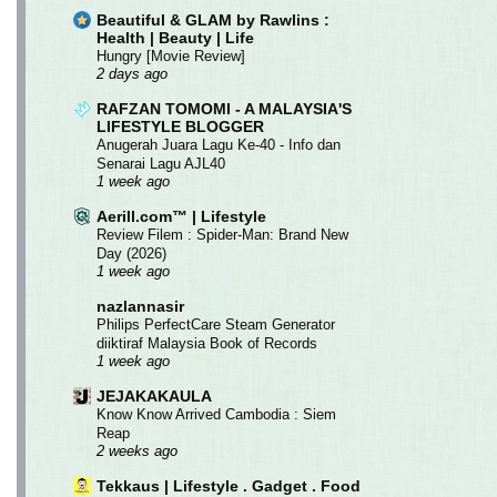
Beautiful & GLAM by Rawlins :
Health | Beauty | Life
Hungry [Movie Review]
2 days ago
RAFZAN TOMOMI - A MALAYSIA'S
LIFESTYLE BLOGGER
Anugerah Juara Lagu Ke-40 - Info dan
Senarai Lagu AJL40
1 week ago
Aerill.com™ | Lifestyle
Review Filem : Spider-Man: Brand New
Day (2026)
1 week ago
nazlannasir
Philips PerfectCare Steam Generator
diiktiraf Malaysia Book of Records
1 week ago
JEJAKAKAULA
Know Know Arrived Cambodia : Siem
Reap
2 weeks ago
Tekkaus | Lifestyle . Gadget . Food