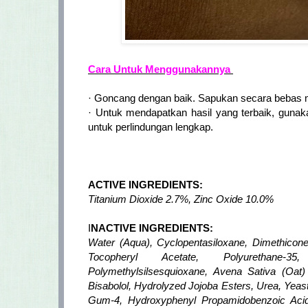
Cara Untuk Menggunakannya
· Goncang dengan baik. Sapukan secara bebas m
· Untuk mendapatkan hasil yang terbaik, gunaka
untuk perlindungan lengkap.
ACTIVE INGREDIENTS:
Titanium Dioxide 2.7%, Zinc Oxide 10.0%
I
NACTIVE INGREDIENTS:
Water (Aqua), Cyclopentasiloxane, Dimethicone
Tocopheryl Acetate, Polyurethane-35, 
Polymethylsilsesquioxane, Avena Sativa (Oat) 
Bisabolol, Hydrolyzed Jojoba Esters, Urea, Yeast
Gum-4, Hydroxyphenyl Propamidobenzoic Acid, 