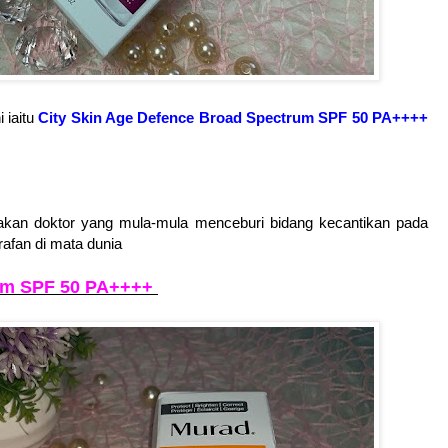
 iaitu
City Skin Age Defence Broad Spectrum SPF 50 PA++++
akan doktor yang mula-mula menceburi bidang kecantikan pada
rafan di mata dunia
rum SPF 50 PA++++