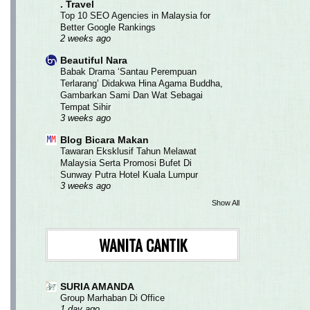
. Travel
Top 10 SEO Agencies in Malaysia for
Better Google Rankings
2 weeks ago
Beautiful Nara
Babak Drama ‘Santau Perempuan
Terlarang’ Didakwa Hina Agama Buddha,
Gambarkan Sami Dan Wat Sebagai
Tempat Sihir
3 weeks ago
Blog Bicara Makan
Tawaran Eksklusif Tahun Melawat
Malaysia Serta Promosi Bufet Di
Sunway Putra Hotel Kuala Lumpur
3 weeks ago
Show All
WANITA CANTIK
SURIA AMANDA
Group Marhaban Di Office
1 day ago