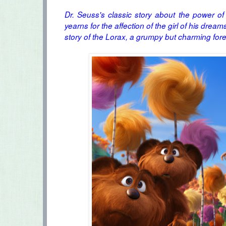
Dr. Seuss's classic story about the power of
yearns for the affection of the girl of his dreams
story of the Lorax, a grumpy but charming forest