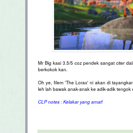
Mr Big kasi 3.5/5 coz pendek sangat citer d
berkokok kan.
Oh ye, filem 'The Lorax' ni akan di tayangk
leh lah bawak anak-anak ke adik-adik tengok ci
CLP notes : Kelakar yang amat!