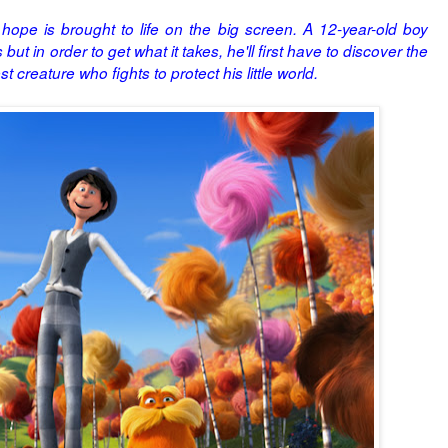
 hope is brought to life on the big screen. A 12-year-old boy
 but in order to get what it takes, he'll first have to discover the
 creature who fights to protect his little world.