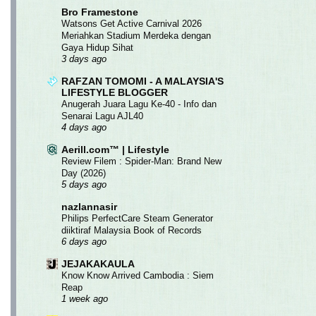
Bro Framestone
Watsons Get Active Carnival 2026
Meriahkan Stadium Merdeka dengan
Gaya Hidup Sihat
3 days ago
RAFZAN TOMOMI - A MALAYSIA'S
LIFESTYLE BLOGGER
Anugerah Juara Lagu Ke-40 - Info dan
Senarai Lagu AJL40
4 days ago
Aerill.com™ | Lifestyle
Review Filem : Spider-Man: Brand New
Day (2026)
5 days ago
nazlannasir
Philips PerfectCare Steam Generator
diiktiraf Malaysia Book of Records
6 days ago
JEJAKAKAULA
Know Know Arrived Cambodia : Siem
Reap
1 week ago