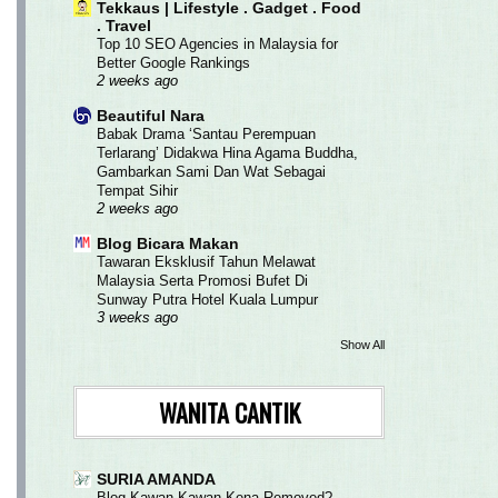
Tekkaus | Lifestyle . Gadget . Food
. Travel
Top 10 SEO Agencies in Malaysia for
Better Google Rankings
2 weeks ago
Beautiful Nara
Babak Drama ‘Santau Perempuan
Terlarang’ Didakwa Hina Agama Buddha,
Gambarkan Sami Dan Wat Sebagai
Tempat Sihir
2 weeks ago
Blog Bicara Makan
Tawaran Eksklusif Tahun Melawat
Malaysia Serta Promosi Bufet Di
Sunway Putra Hotel Kuala Lumpur
3 weeks ago
Show All
WANITA CANTIK
SURIA AMANDA
Blog Kawan Kawan Kena Removed?