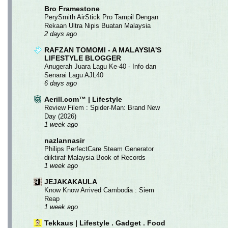
Bro Framestone
PerySmith AirStick Pro Tampil Dengan
Rekaan Ultra Nipis Buatan Malaysia
2 days ago
RAFZAN TOMOMI - A MALAYSIA'S
LIFESTYLE BLOGGER
Anugerah Juara Lagu Ke-40 - Info dan
Senarai Lagu AJL40
6 days ago
Aerill.com™ | Lifestyle
Review Filem : Spider-Man: Brand New
Day (2026)
1 week ago
nazlannasir
Philips PerfectCare Steam Generator
diiktiraf Malaysia Book of Records
1 week ago
JEJAKAKAULA
Know Know Arrived Cambodia : Siem
Reap
1 week ago
Tekkaus | Lifestyle . Gadget . Food