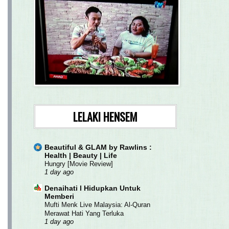
LELAKI HENSEM
Beautiful & GLAM by Rawlins :
Health | Beauty | Life
Hungry [Movie Review]
1 day ago
Denaihati l Hidupkan Untuk
Memberi
Mufti Menk Live Malaysia: Al-Quran
Merawat Hati Yang Terluka
1 day ago