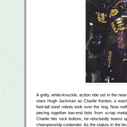
A gritty, white-knuckle, action ride set in the ne
stars Hugh Jackman as Charlie Kenton, a washed
foot-tall steel robots took over the ring. Now n
piecing together low-end bots from scrap met
Charlie hits rock bottom, he reluctantly teams 
championship contender. As the stakes in the brut