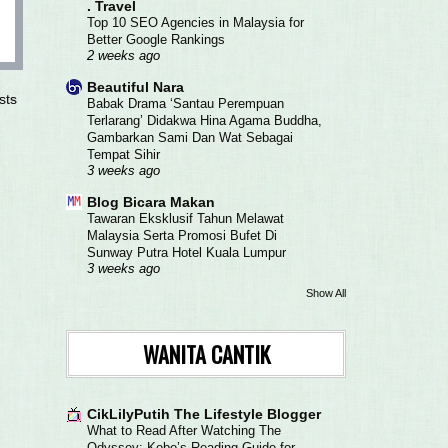
. Travel
Top 10 SEO Agencies in Malaysia for
Better Google Rankings
2 weeks ago
Beautiful Nara
sts
Babak Drama ‘Santau Perempuan
Terlarang’ Didakwa Hina Agama Buddha,
Gambarkan Sami Dan Wat Sebagai
Tempat Sihir
3 weeks ago
Blog Bicara Makan
Tawaran Eksklusif Tahun Melawat
Malaysia Serta Promosi Bufet Di
Sunway Putra Hotel Kuala Lumpur
3 weeks ago
Show All
WANITA CANTIK
CikLilyPutih The Lifestyle Blogger
What to Read After Watching The
Odyssey: Kobo’s Reading Guide for