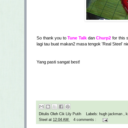
So thank you to
Tune Talk
dan
Churp2
for this 
lagi tau buat makan2 masa tengok 'Real Steel' ni
Yang pasti sangat best!
Ditulis Oleh
Cik Lily Putih
Labels:
hugh jackman
,
k
Steel
at
12:04 AM
4 comments :