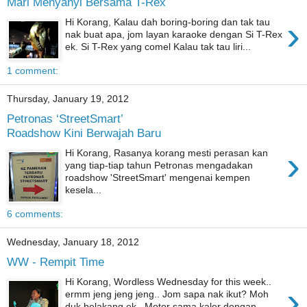
Mari Menyanyi Bersama T-Rex
›
Hi Korang, Kalau dah boring-boring dan tak tau
nak buat apa, jom layan karaoke dengan Si T-Rex
ek. Si T-Rex yang comel Kalau tak tau liri...
1 comment:
Thursday, January 19, 2012
Petronas ‘StreetSmart’
Roadshow Kini Berwajah Baru
›
Hi Korang, Rasanya korang mesti perasan kan
yang tiap-tiap tahun Petronas mengadakan
roadshow 'StreetSmart' mengenai kempen
kesela...
6 comments:
Wednesday, January 18, 2012
WW - Rempit Time
Hi Korang, Wordless Wednesday for this week..
›
ermm jeng jeng jeng.. Jom sapa nak ikut? Moh
duk belakang ek.. Motor sama kaler dengan...