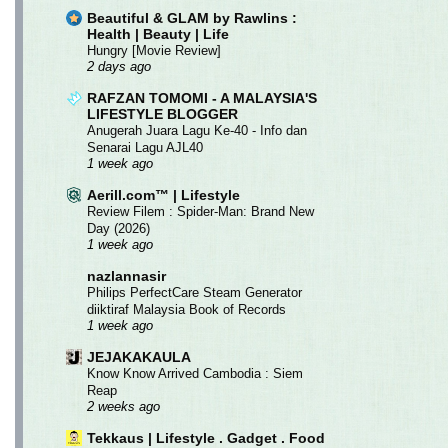
Beautiful & GLAM by Rawlins :
Health | Beauty | Life
Hungry [Movie Review]
2 days ago
RAFZAN TOMOMI - A MALAYSIA'S
LIFESTYLE BLOGGER
Anugerah Juara Lagu Ke-40 - Info dan
Senarai Lagu AJL40
1 week ago
Aerill.com™ | Lifestyle
Review Filem : Spider-Man: Brand New
Day (2026)
1 week ago
nazlannasir
Philips PerfectCare Steam Generator
diiktiraf Malaysia Book of Records
1 week ago
JEJAKAKAULA
Know Know Arrived Cambodia : Siem
Reap
2 weeks ago
Tekkaus | Lifestyle . Gadget . Food