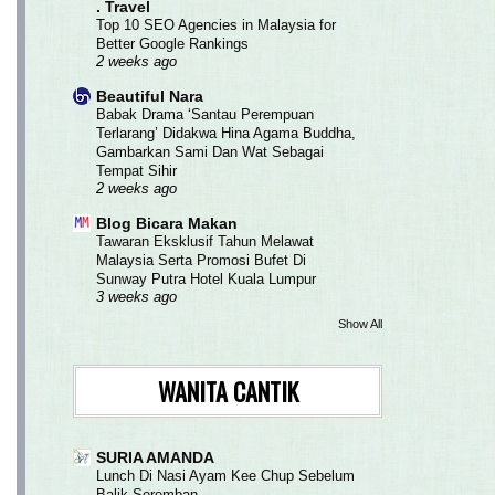
. Travel
Top 10 SEO Agencies in Malaysia for
Better Google Rankings
2 weeks ago
Beautiful Nara
Babak Drama ‘Santau Perempuan
Terlarang’ Didakwa Hina Agama Buddha,
Gambarkan Sami Dan Wat Sebagai
Tempat Sihir
2 weeks ago
Blog Bicara Makan
Tawaran Eksklusif Tahun Melawat
Malaysia Serta Promosi Bufet Di
Sunway Putra Hotel Kuala Lumpur
3 weeks ago
Show All
WANITA CANTIK
SURIA AMANDA
Lunch Di Nasi Ayam Kee Chup Sebelum
Balik Seremban