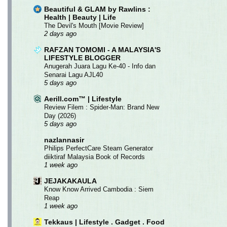
Beautiful & GLAM by Rawlins :
Health | Beauty | Life
The Devil's Mouth [Movie Review]
2 days ago
RAFZAN TOMOMI - A MALAYSIA'S
LIFESTYLE BLOGGER
Anugerah Juara Lagu Ke-40 - Info dan
Senarai Lagu AJL40
5 days ago
Aerill.com™ | Lifestyle
Review Filem : Spider-Man: Brand New
Day (2026)
5 days ago
nazlannasir
Philips PerfectCare Steam Generator
diiktiraf Malaysia Book of Records
1 week ago
JEJAKAKAULA
Know Know Arrived Cambodia : Siem
Reap
1 week ago
Tekkaus | Lifestyle . Gadget . Food