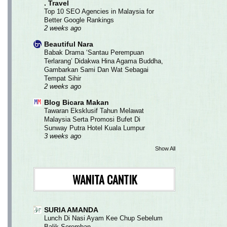
. Travel
Top 10 SEO Agencies in Malaysia for
Better Google Rankings
2 weeks ago
Beautiful Nara
Babak Drama ‘Santau Perempuan
Terlarang’ Didakwa Hina Agama Buddha,
Gambarkan Sami Dan Wat Sebagai
Tempat Sihir
2 weeks ago
Blog Bicara Makan
Tawaran Eksklusif Tahun Melawat
Malaysia Serta Promosi Bufet Di
Sunway Putra Hotel Kuala Lumpur
3 weeks ago
Show All
WANITA CANTIK
SURIA AMANDA
Lunch Di Nasi Ayam Kee Chup Sebelum
Balik Seremban