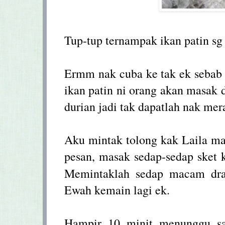
Tup-tup ternampak ikan patin sg
Ermm nak cuba ke tak ek sebab 
ikan patin ni orang akan masak
durian jadi tak dapatlah nak me
Aku mintak tolong kak Laila ma
pesan, masak sedap-sedap sket 
Memintaklah sedap macam d
Ewah kemain lagi ek.
Hampir 10 minit menunggu s