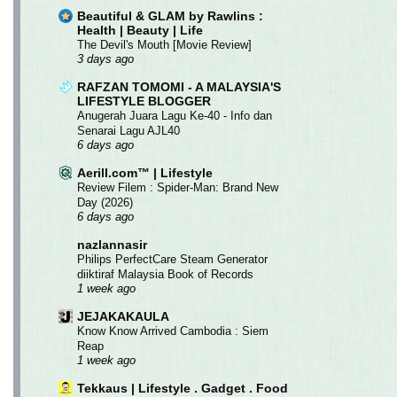
Beautiful & GLAM by Rawlins :
Health | Beauty | Life
The Devil's Mouth [Movie Review]
3 days ago
RAFZAN TOMOMI - A MALAYSIA'S
LIFESTYLE BLOGGER
Anugerah Juara Lagu Ke-40 - Info dan
Senarai Lagu AJL40
6 days ago
Aerill.com™ | Lifestyle
Review Filem : Spider-Man: Brand New
Day (2026)
6 days ago
nazlannasir
Philips PerfectCare Steam Generator
diiktiraf Malaysia Book of Records
1 week ago
JEJAKAKAULA
Know Know Arrived Cambodia : Siem
Reap
1 week ago
Tekkaus | Lifestyle . Gadget . Food