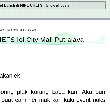
et Lunch di NINE CHEFS
.
Show all posts
ay, March 21, 2016
EFS Ioi City Mall Putrajaya
makan ek
 boring plak korang baca kan. Aku pun
k buat cam ner mak kan kaki event noks