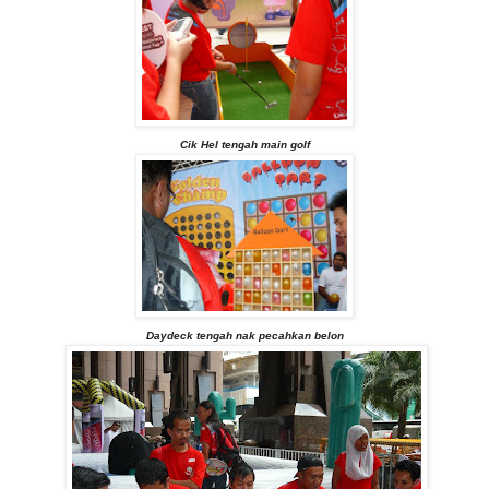
Cik Hel tengah main golf
Daydeck tengah nak pecahkan belon