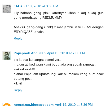
JAI
April 19, 2010 at 3:09 PM
Lily..hahaha..geng pink katernyer..uihhh..tukaq..tukaq..gua
geng merah..geng REDMUMMY
Ahaks3..geng-geng (Pink) 2 mat jambu..iaitu BEAN dengan
ERYRIQAZZ..ahaks..
Reply
Pojiepooh Abdullah
April 19, 2010 at 7:06 PM
pic kedua itu sangat comel yer..
makan ati kedivaan kami bdua ada org sudah rampas..
wakkakakak!!!
alahai Pojie lom update lagi kak oi, malam kang buat esok
petang post..
kikiki!
Reply
noorafzan.blogspot.com
April 19, 2010 at 8:36 PM