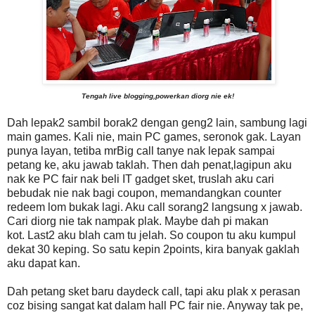
Tengah live blogging,powerkan diorg nie ek!
Dah lepak2 sambil borak2 dengan geng2 lain, sambung lagi
main games. Kali nie, main PC games, seronok gak. Layan
punya layan, tetiba mrBig call tanye nak lepak sampai
petang ke, aku jawab taklah. Then dah penat,lagipun aku
nak ke PC fair nak beli IT gadget sket, truslah aku cari
bebudak nie nak bagi coupon, memandangkan counter
redeem lom bukak lagi. Aku call sorang2 langsung x jawab.
Cari diorg nie tak nampak plak. Maybe dah pi makan
kot. Last2 aku blah cam tu jelah. So coupon tu aku kumpul
dekat 30 keping. So satu kepin 2points, kira banyak gaklah
aku dapat kan.
Dah petang sket baru daydeck call, tapi aku plak x perasan
coz bising sangat kat dalam hall PC fair nie. Anyway tak pe,