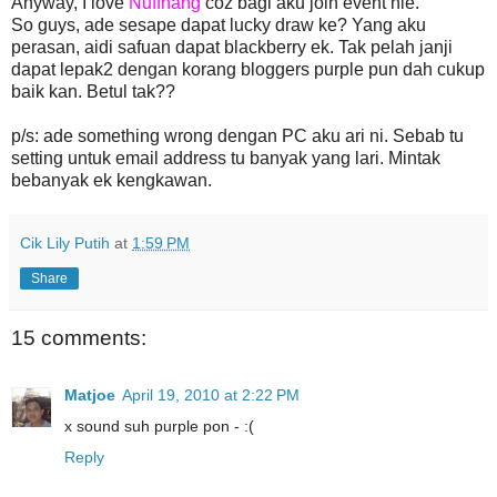
Anyway, I love
Nuffnang
coz bagi aku join event nie.
So guys, ade sesape dapat lucky draw ke? Yang aku
perasan, aidi safuan dapat blackberry ek. Tak pelah janji
dapat lepak2 dengan korang bloggers purple pun dah cukup
baik kan. Betul tak??
p/s: ade something wrong dengan PC aku ari ni. Sebab tu
setting untuk email address tu banyak yang lari. Mintak
bebanyak ek kengkawan.
Cik Lily Putih
at
1:59 PM
Share
15 comments:
Matjoe
April 19, 2010 at 2:22 PM
x sound suh purple pon - :(
Reply