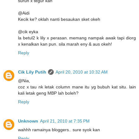
suruh x tegur kan
@Aidi
Kecik ke? oklah nanti besaukan sket okeh
@cik eyka
la betul2 k lily x perasan. memang nampak awak tapi diorg
x kenalkan kan pun. sila marah eny & aus okeh!
Reply
Cik Lily Putih
April 20, 2010 at 10:32 AM
@Nia,
coz x tau nk letak column mane itu yg bubuh kat situ. lain
kali letak geng MBP lah boleh?
Reply
Unknown
April 21, 2010 at 7:35 PM
wahhh ramainya bloggers.. sure syok kan
Reply