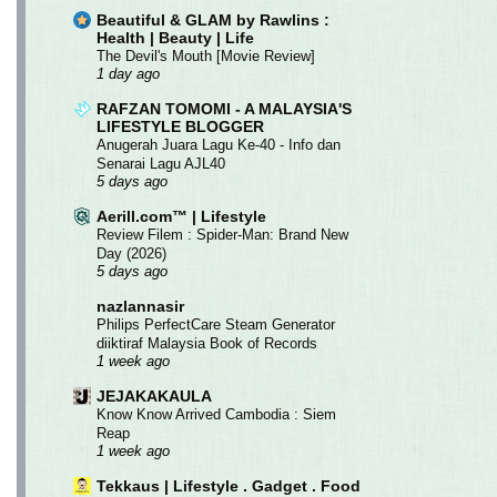
Beautiful & GLAM by Rawlins :
Health | Beauty | Life
The Devil's Mouth [Movie Review]
1 day ago
RAFZAN TOMOMI - A MALAYSIA'S
LIFESTYLE BLOGGER
Anugerah Juara Lagu Ke-40 - Info dan
Senarai Lagu AJL40
5 days ago
Aerill.com™ | Lifestyle
Review Filem : Spider-Man: Brand New
Day (2026)
5 days ago
nazlannasir
Philips PerfectCare Steam Generator
diiktiraf Malaysia Book of Records
1 week ago
JEJAKAKAULA
Know Know Arrived Cambodia : Siem
Reap
1 week ago
Tekkaus | Lifestyle . Gadget . Food