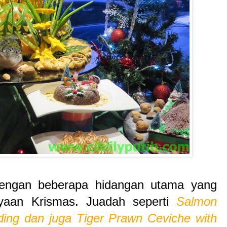
engan beberapa hidangan utama yang
ayaan Krismas. Juadah seperti
Salmon
ding dan juga Tiger Prawn Ceviche with