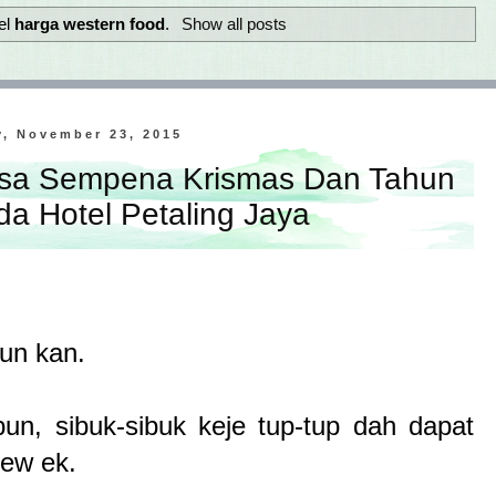
el
harga western food
.
Show all posts
, November 23, 2015
ngsa Sempena Krismas Dan Tahun
da Hotel Petaling Jaya
hun kan.
un, sibuk-sibuk keje tup-tup dah dapat
iew ek.