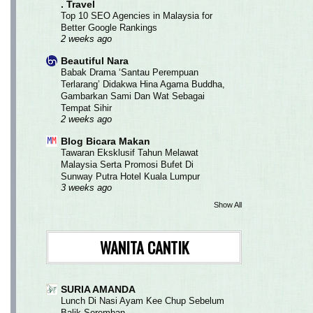
. Travel
Top 10 SEO Agencies in Malaysia for
Better Google Rankings
2 weeks ago
Beautiful Nara
Babak Drama ‘Santau Perempuan
Terlarang’ Didakwa Hina Agama Buddha,
Gambarkan Sami Dan Wat Sebagai
Tempat Sihir
2 weeks ago
Blog Bicara Makan
Tawaran Eksklusif Tahun Melawat
Malaysia Serta Promosi Bufet Di
Sunway Putra Hotel Kuala Lumpur
3 weeks ago
Show All
WANITA CANTIK
SURIA AMANDA
Lunch Di Nasi Ayam Kee Chup Sebelum
Balik Seremban