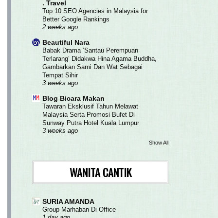
. Travel
Top 10 SEO Agencies in Malaysia for
Better Google Rankings
2 weeks ago
Beautiful Nara
Babak Drama ‘Santau Perempuan
Terlarang’ Didakwa Hina Agama Buddha,
Gambarkan Sami Dan Wat Sebagai
Tempat Sihir
3 weeks ago
Blog Bicara Makan
Tawaran Eksklusif Tahun Melawat
Malaysia Serta Promosi Bufet Di
Sunway Putra Hotel Kuala Lumpur
3 weeks ago
Show All
WANITA CANTIK
SURIA AMANDA
Group Marhaban Di Office
1 day ago