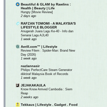
Beautiful & GLAM by Rawlins :
Health | Beauty | Life
Hungry [Movie Review]
2 days ago
RAFZAN TOMOMI - A MALAYSIA'S
LIFESTYLE BLOGGER
Anugerah Juara Lagu Ke-40 - Info dan
Senarai Lagu AJL40
1 week ago
Aerill.com™ | Lifestyle
Review Filem : Spider-Man: Brand New
Day (2026)
1 week ago
nazlannasir
Philips PerfectCare Steam Generator
diiktiraf Malaysia Book of Records
1 week ago
JEJAKAKAULA
Know Know Arrived Cambodia : Siem
Reap
2 weeks ago
Tekkaus | Lifestyle . Gadget . Food