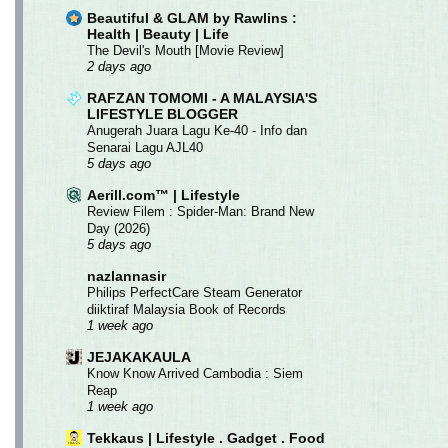
Beautiful & GLAM by Rawlins :
Health | Beauty | Life
The Devil's Mouth [Movie Review]
2 days ago
RAFZAN TOMOMI - A MALAYSIA'S
LIFESTYLE BLOGGER
Anugerah Juara Lagu Ke-40 - Info dan
Senarai Lagu AJL40
5 days ago
Aerill.com™ | Lifestyle
Review Filem : Spider-Man: Brand New
Day (2026)
5 days ago
nazlannasir
Philips PerfectCare Steam Generator
diiktiraf Malaysia Book of Records
1 week ago
JEJAKAKAULA
Know Know Arrived Cambodia : Siem
Reap
1 week ago
Tekkaus | Lifestyle . Gadget . Food