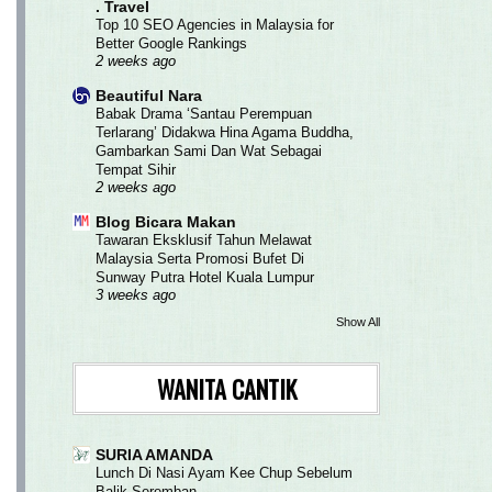
. Travel
Top 10 SEO Agencies in Malaysia for
Better Google Rankings
2 weeks ago
Beautiful Nara
Babak Drama ‘Santau Perempuan
Terlarang’ Didakwa Hina Agama Buddha,
Gambarkan Sami Dan Wat Sebagai
Tempat Sihir
2 weeks ago
Blog Bicara Makan
Tawaran Eksklusif Tahun Melawat
Malaysia Serta Promosi Bufet Di
Sunway Putra Hotel Kuala Lumpur
3 weeks ago
Show All
WANITA CANTIK
SURIA AMANDA
Lunch Di Nasi Ayam Kee Chup Sebelum
Balik Seremban