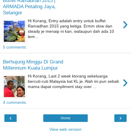
Buffet Ramadhan 2015 |
ARMADA Petaling Jaya,
Selangor
›
Hi Korang, Entry adalah entry untuk buffet
Ramadhan 2015 yang ketiga. Ermm slow dan
steady je menaip ni kan, walaupun dah ada 10
tem...
5 comments:
Berhujung Minggu Di Grand
Millennium Kuala Lumpur
›
Hi Korang, Last 2 week ktorang sekeluarga
bercuti-cuti Malaysia kat KL je. Alah ini pun sebab
mama dapat compliment stay over ...
4 comments:
‹
›
Home
View web version