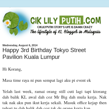
Wednesday, August 6, 2014
Happy 3rd Birthday Tokyo Street
Pavilion Kuala Lumpur
Hi Korang,
Masa time raya ni pun sempat lagi aku pi event ek
Yelah last week, ramai orang still cuti lagi tapi ktorang
dah balik KL awal dah coz Mr Big dah mula kerja. Nak
tak nak aku pun ikut kerja sekali. Masuk office kejap then
tghari tu dah balik dah coz tak de orang kerja kan.