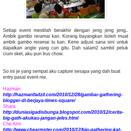
Setiap event mestilah berakhir dengan jeng jeng jeng..
Ambik gambo reramai kan. Korang bayangkan boleh muat
ambik gambo reramai tu kan. Kene adjust sana sini untuk
dapatkan angle yang cun gitu. Dah salam2 sambil peluk
cium sket, aku pun trus chow.
So ini je yang sempat aku capture sesapa yang dah buat
entry pasal event nie.
Hazman
http://hazmanfadzil.com/2010/12/28/gambar-gathering-
blogger-di-berjaya-times-square/
Shara
http://duniasigadisbunga.blogspot.com/2010/12/cerita-
big-gath-akukau-jangan-jeles.html
Che Arm
http://www.chearmster.com/2010/12/big-gathering-kat-