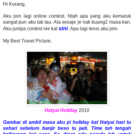
Hi Korang,
Aku join lagi online contest. Ntah apa yang aku kemaruk
sangat pun aku tak tau. Ala sesaje je nak buang2 masa kan.
sini
Aku jumpa contest nie kat
. Apa lagi terus aku join.
My Best Travel Picture.
Hatyai Holiday
2010
Gambar di ambil masa aku pi holiday kat Hatyai hari tu
sehari sebelum banjir beso tu jadi. Time tuh tengah