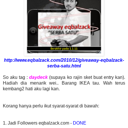
http://www.eqbalzack.com/2010/12/giveaway-eqbalzack-
serba-satu.html
So aku tag :
daydeck
(supaya ko rajin sket buat entry kan).
Hadiah dia menarik wei.. Barang IKEA tau. Wah terus
kembang2 hati aku lagi kan.
Korang hanya perlu ikut syarat-syarat di bawah:
1. Jadi Followers eqbalzack.com -
DONE