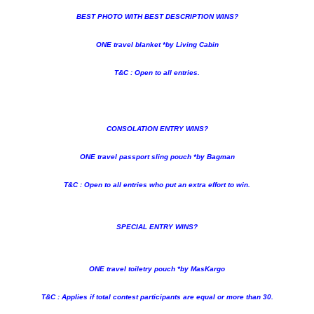
BEST PHOTO WITH BEST DESCRIPTION WINS?
ONE travel blanket *by Living Cabin
T&C : Open to all entries.
CONSOLATION ENTRY WINS?
ONE travel passport sling pouch *by Bagman
T&C : Open to all entries who put an extra effort to win.
SPECIAL ENTRY WINS?
ONE travel toiletry pouch *by MasKargo
T&C : Applies if total contest participants are equal or more than 30.