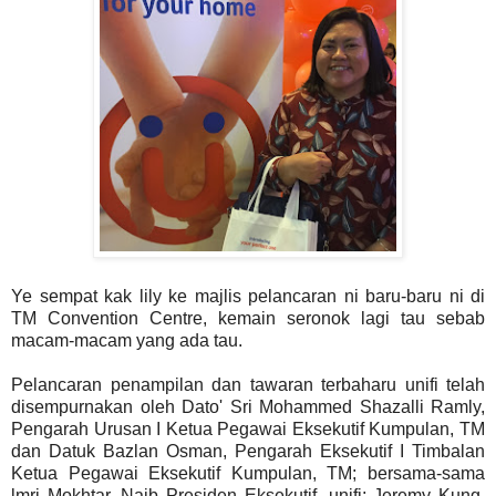
Ye sempat kak lily ke majlis pelancaran ni baru-baru ni di
TM Convention Centre, kemain seronok lagi tau sebab
macam-macam yang ada tau.
Pelancaran penampilan dan tawaran terbaharu unifi telah
disempurnakan oleh Dato' Sri Mohammed Shazalli Ramly,
Pengarah Urusan I Ketua Pegawai Eksekutif Kumpulan, TM
dan Datuk Bazlan Osman, Pengarah Eksekutif I Timbalan
Ketua Pegawai Eksekutif Kumpulan, TM; bersama-sama
lmri Mokhtar, Naib Presiden Eksekutif, unifi; Jeremy Kung,