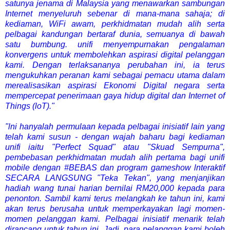
satunya jenama di Malaysia yang menawarkan sambungan
Internet menyeluruh sebenar di mana-mana sahaja; di
kediaman, WiFi awam, perkhidmatan mudah alih serta
pelbagai kandungan bertaraf dunia, semuanya di bawah
satu bumbung. unifi menyempurnakan pengalaman
konvergens untuk membolehkan aspirasi digital pelanggan
kami. Dengan terlaksananya perubahan ini, ia terus
mengukuhkan peranan kami sebagai pemacu utama dalam
merealisasikan aspirasi Ekonomi Digital negara serta
mempercepat penerimaan gaya hidup digital dan Internet of
Things (loT)."
"lni hanyalah permulaan kepada pelbagai inisiatif lain yang
telah kami susun - dengan wajah baharu bagi kediaman
unifi iaitu "Perfect Squad" atau "Skuad Sempurna",
pembebasan perkhidmatan mudah alih pertama bagi unifi
mobile dengan #BEBAS dan program gameshow lnteraktif
SECARA LANGSUNG "Teka Tekan", yang menjanjikan
hadiah wang tunai harian bernilai RM20,000 kepada para
penonton. Sambil kami terus melangkah ke tahun ini, kami
akan terus berusaha untuk memperkayakan lagi momen-
momen pelanggan kami. Pelbagai inisiatif menarik telah
dirancang untuk tahun ini. Jadi, para pelanggan kami boleh