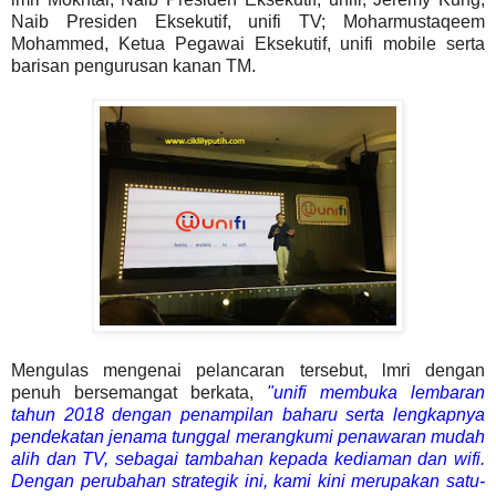
Naib Presiden Eksekutif, unifi TV; Moharmustaqeem
Mohammed, Ketua Pegawai Eksekutif, unifi mobile serta
barisan pengurusan kanan TM.
Mengulas mengenai pelancaran tersebut, lmri dengan
penuh bersemangat berkata,
"unifi membuka lembaran
tahun 2018 dengan penampilan baharu serta lengkapnya
pendekatan jenama tunggal merangkumi penawaran mudah
alih dan TV, sebagai tambahan kepada kediaman dan wifi.
Dengan perubahan strategik ini, kami kini merupakan satu-