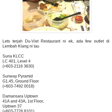
Lets terjah Du-Viet Restaurant ni ek, ada few outlet di
Lembah Klang ni tau
Suria KLCC
LC 401, Level 4
(+603-2116 3630)
Sunway Pyramid
G1.45, Ground Floor
(+603-7492 0018)
Damansara Uptown
41A and 43A, 1st Floor,
Uptown 37
(+603-7726 8101)