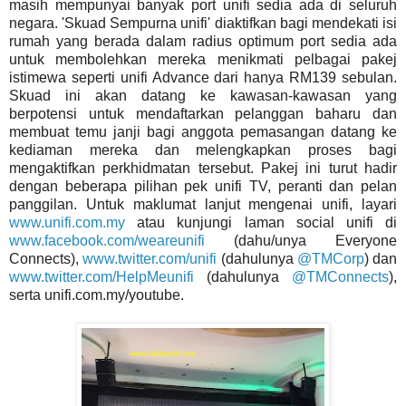
masih mempunyai banyak port unifi sedia ada di seluruh
negara. 'Skuad Sempurna unifi' diaktifkan bagi mendekati isi
rumah yang berada dalam radius optimum port sedia ada
untuk membolehkan mereka menikmati pelbagai pakej
istimewa seperti unifi Advance dari hanya RM139 sebulan.
Skuad ini akan datang ke kawasan-kawasan yang
berpotensi untuk mendaftarkan pelanggan baharu dan
membuat temu janji bagi anggota pemasangan datang ke
kediaman mereka dan melengkapkan proses bagi
mengaktifkan perkhidmatan tersebut. Pakej ini turut hadir
dengan beberapa pilihan pek unifi TV, peranti dan pelan
panggilan. Untuk maklumat lanjut mengenai unifi, layari
www.unifi.com.my
atau kunjungi laman social unifi di
www.facebook.com/weareunifi
(dahu/unya Everyone
Connects),
www.twitter.com/unifi
(dahulunya
@TMCorp
) dan
www.twitter.com/HelpMeunifi
(dahulunya
@TMConnects
),
serta unifi.com.my/youtube.