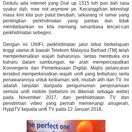
Dedulu ada internet yang Dial up 1515 tuh pun dah rasa
syukur dah, now not anymore ye. Kecanggihan teknologi
masa kini kita pun patut berubah, sekarang ni ramai yang
pentingkan perkhidmatan yang pantas dan tidak
membebankan so kita memang senantiasa tercari-cari
perkhidmatan sebegini.
Dengan ini UNIFI, perkhidmatan jalur lebar berkelajuan
tinggi utama di bawah Telekom Malaysia Berhad (TM) telah
memperkenalkan wajah baharunya, lantas membuka era
baharu dalam sambungan, ke arah mempercepatkan
Konvergens dan Pemerkasaan Digital. Majlis pelancaran
tersebut memperkenalkan wajah unifi yang terbaharu serta
penawarannya untuk kediaman, wifi, mudah alih dan TV. lni
adalah lanjutan daripada pengumuman penjenamaan
semula unifi mobile (sebelum ini dikenali sebagai webe)
pada November 2017, dan perkhidmatan TV dan
penstriman video yang pernah memenangi anugerah,
HyppTV kepada unifi TV pada 12 Januari 2018.