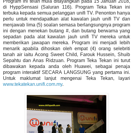
Program ini telah mula ditayangkan pada 15 Januari 2018,
di HyppSensasi (Saluran 116). Program Teka Tekan ini
terbuka kepada semua pelanggan unifi TV. Penonton hanya
perlu untuk mendapatkan alat kawalan jauh unifi TV dan
menjawab lima (5) soalan semasa berlangsungnya program
ini dengan menekan butang #, dan butang berwarna yang
sepadan pada alat kawalan jauh unifi TV mereka untuk
memberikan jawapan mereka. Program ini menjadi lebih
menarik apabila dihoskan oleh empat (4) orang selebriti
tanah air iaitu Acong Sweet Child, Farouk Hussein, Shuib
Sepahtu dan Anas Ridzuan. Program Teka Tekan ini turut
dibawakan kepada anda oleh Huawei, sebagai penaja
program interaktif SECARA LANGSUNG yang pertama ini.
Untuk maklumat lanjut mengenai Teka Tekan, layari
www.tekatekan.unifi.com.my
.