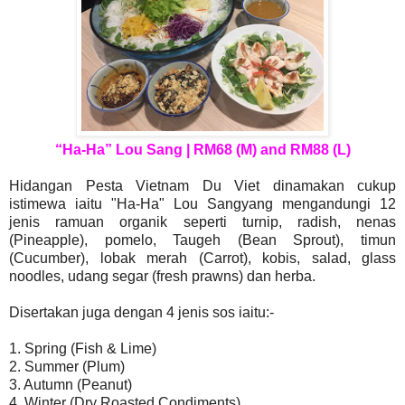
“Ha-Ha” Lou Sang | RM68 (M) and RM88 (L)
Hidangan Pesta Vietnam Du Viet dinamakan cukup
istimewa iaitu "Ha-Ha" Lou Sangyang mengandungi 12
jenis ramuan organik seperti turnip, radish, nenas
(Pineapple), pomelo, Taugeh (Bean Sprout), timun
(Cucumber), lobak merah (Carrot), kobis, salad, glass
noodles, udang segar (fresh prawns) dan herba.
Disertakan juga dengan 4 jenis sos iaitu:-
1. Spring (Fish & Lime)
2. Summer (Plum)
3. Autumn (Peanut)
4. Winter (Dry Roasted Condiments)