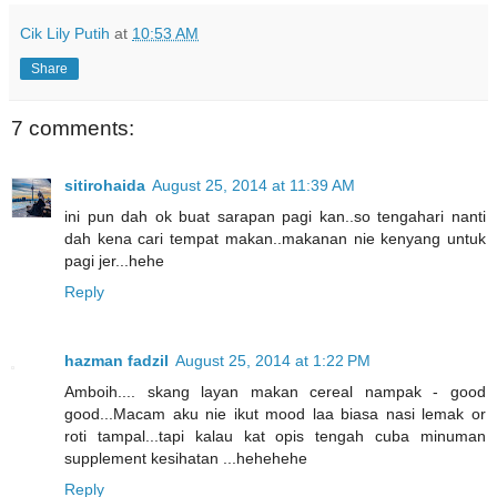
Cik Lily Putih
at
10:53 AM
Share
7 comments:
sitirohaida
August 25, 2014 at 11:39 AM
ini pun dah ok buat sarapan pagi kan..so tengahari nanti
dah kena cari tempat makan..makanan nie kenyang untuk
pagi jer...hehe
Reply
hazman fadzil
August 25, 2014 at 1:22 PM
Amboih.... skang layan makan cereal nampak - good
good...Macam aku nie ikut mood laa biasa nasi lemak or
roti tampal...tapi kalau kat opis tengah cuba minuman
supplement kesihatan ...hehehehe
Reply