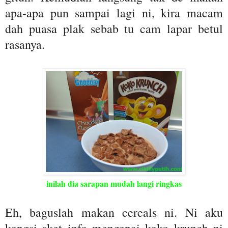
apa-apa pun sampai lagi ni, kira macam
dah puasa plak sebab tu cam lapar betul
rasanya.
inilah dia sarapan mudah langi ringkas
Eh, baguslah makan cereals ni. Ni aku
kongsi sket info mengenai koko krunch ni