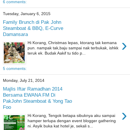
6 comments:
Tuesday, January 6, 2015
Family Brunch di Pak John
Steamboat & BBQ, E-Curve
Damansara
›
Hi Korang, Christmas lepas, ktorang tak kemana
pun. nampak tak,baju sampai nak terbukak, ishkk
teruk ek. Budak Aakif tu tido p...
5 comments:
Monday, July 21, 2014
Majlis Iftar Ramadhan 2014
Bersama EWANA FM Di
PakJohn Steamboat & Yong Tao
Foo
›
Hi Korang, Tengok betapa sibuknya aku sampai
hamper terlupa dengan event blogger gathering
ni. Asyik buka kat hotel je, sekali s...